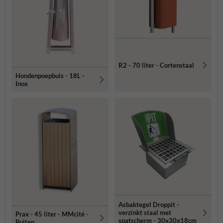
R2 - 70 liter - Cortenstaal
Hondenpoepbuis - 18L -
Inox
Asbaktegel Droppit -
verzinkt staal met
Prax - 45 liter - MMcité -
spatscherm - 30x30x18cm
Buiten