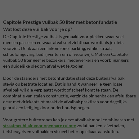
Capitole Prestige vuilbak 50 liter met betonfundatie
Wat lost deze vuilbak voor je op?
De Capitole Prestige vuilbak is gemaakt voor plekken waar veel
mensen passeren en waar afval snel zichtbaar wordt als je niets
voorziet. Denk aan een inkomzone, parking, winkelstraat,
schoolomgeving, bedrijventerrein of woonwijk. Met een Capitole
vuilbak 50 liter geef je bezoekers, medewerkers en voorbijgangers
een duidelijke plek om afval weg te gooien.
Door de staanders met betonfundatie staat deze buitenafvalbak
stevig op bestrate locaties. Dat is handig wanneer je geen losse
afvalbak wil die verplaatst wordt of scheef komt te staan. De
combinatie van stalen constructie, verzinkte binnenbak en afsluitbare
deur met driekantslot maakt de afvalbak praktisch voor dagelijks
gebruik en lediging door onderhoudsploegen.
Voor grotere buitenzones kan je deze afvalbak mooi combineren met
straatmeubilair voor openbare ruimte
zodat banken, afzetpalen,
fietsbeugels en vuilbakken visueel beter op elkaar aansluiten.