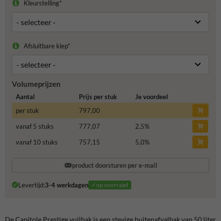
Kleurstelling*
Afsluitbare klep*
Volumeprijzen
Aantal
Prijs per stuk
Je voordeel
per stuk
797,00
vanaf 5 stuks
777,07
2,5
%
vanaf 10 stuks
757,15
5,0
%
product doorsturen per e-mail
Levertijd:
3-4 werkdagen
✓op voorraad
De Capitole Prestige vuilbak is een stevige buitenafvalbak van 50 liter