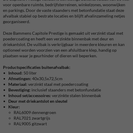
voor openbare ruimte, bedrijfsterreinen, winkelzones, woonwijken
en parkings. Door de vaste staanders met betonfundatie staat deze
afvalbak stabiel op bestrate locaties en blijft afvalinzameling netjes
georganiseerd.
Deze Bammens Capitole Prestige is gemaakt uit verzinkt staal met
poedercoating en heeft een verzinkte binnenbak met deur en
driekantslot. De vuilbak is verkrijgbaar in meerdere kleuren en kan
optioneel worden voorzien van een afsluitbare klep, handig op
plaatsen waar je geurhinder of dieren wil beperken.
Productspecificaties buitenafvalbak:
Inhoud:
50 liter
Afmetingen:
40x30,5x72,5cm
Materiaal:
verzinkt staal met poedercoating
Bevestiging:
inclusief staanders met betonfundatie
Inhoud set/accessoires:
verzinkte stalen binnenbak
Deur met driekantslot en sleutel
Kleur:
RAL6009 dennengroen
RAL7021 zwartgrijs
RAL9005 gitzwart