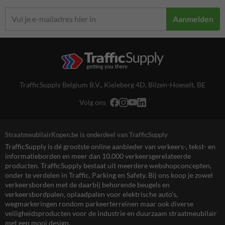
Aanmelden
TrafficSupply Belgium B.V.,
Kieleberg 4D
,
Bilzen-Hoeselt, BE
Volg ons
StraatmeubilairKopen.be is onderdeel van TrafficSupply
TrafficSupply is dé grootste online aanbieder van verkeers-, tekst- en
informatieborden en meer dan 10.000 verkeersgerelateerde
producten. TrafficSupply bestaat uit meerdere webshopconcepten,
onder te verdelen in Traffic, Parking en Safety. Bij ons koop je zowel
verkeersborden met de daarbij behorende beugels en
verkeersbordpalen, oplaadpalen voor elektrische auto’s,
wegmarkeringen rondom parkeerterreinen maar ook diverse
veiligheidsproducten voor de industrie en duurzaam straatmeubilair
met een mooi design.