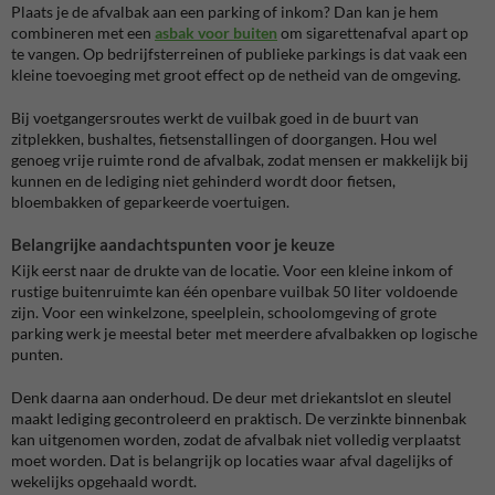
Plaats je de afvalbak aan een parking of inkom? Dan kan je hem
combineren met een
asbak voor buiten
om sigarettenafval apart op
te vangen. Op bedrijfsterreinen of publieke parkings is dat vaak een
kleine toevoeging met groot effect op de netheid van de omgeving.
Bij voetgangersroutes werkt de vuilbak goed in de buurt van
zitplekken, bushaltes, fietsenstallingen of doorgangen. Hou wel
genoeg vrije ruimte rond de afvalbak, zodat mensen er makkelijk bij
kunnen en de lediging niet gehinderd wordt door fietsen,
bloembakken of geparkeerde voertuigen.
Belangrijke aandachtspunten voor je keuze
Kijk eerst naar de drukte van de locatie. Voor een kleine inkom of
rustige buitenruimte kan één openbare vuilbak 50 liter voldoende
zijn. Voor een winkelzone, speelplein, schoolomgeving of grote
parking werk je meestal beter met meerdere afvalbakken op logische
punten.
Denk daarna aan onderhoud. De deur met driekantslot en sleutel
maakt lediging gecontroleerd en praktisch. De verzinkte binnenbak
kan uitgenomen worden, zodat de afvalbak niet volledig verplaatst
moet worden. Dat is belangrijk op locaties waar afval dagelijks of
wekelijks opgehaald wordt.