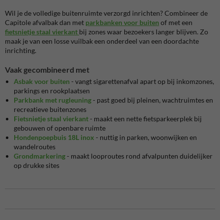
Wil je de volledige buitenruimte verzorgd inrichten? Combineer de
Capitole afvalbak dan met
parkbanken voor buiten
of met een
fietsnietje staal vierkant
bij zones waar bezoekers langer blijven. Zo
maak je van een losse vuilbak een onderdeel van een doordachte
inrichting.
Vaak gecombineerd met
Asbak voor buiten
- vangt sigarettenafval apart op bij inkomzones,
parkings en rookplaatsen
Parkbank met rugleuning
- past goed bij pleinen, wachtruimtes en
recreatieve buitenzones
Fietsnietje staal vierkant
- maakt een nette fietsparkeerplek bij
gebouwen of openbare ruimte
Hondenpoepbuis 18L inox
- nuttig in parken, woonwijken en
wandelroutes
Grondmarkering
- maakt looproutes rond afvalpunten duidelijker
op drukke sites