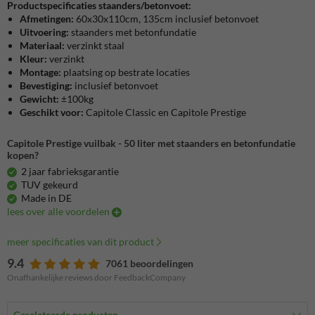
Productspecificaties staanders/betonvoet:
Afmetingen:
60x30x110cm, 135cm inclusief betonvoet
Uitvoering:
staanders met betonfundatie
Materiaal:
verzinkt staal
Kleur:
verzinkt
Montage:
plaatsing op bestrate locaties
Bevestiging:
inclusief betonvoet
Gewicht:
±100kg
Geschikt voor:
Capitole Classic en Capitole Prestige
Capitole Prestige vuilbak - 50 liter met staanders en betonfundatie
kopen?
2 jaar fabrieksgarantie
TUV gekeurd
Made in DE
lees over alle voordelen
meer specificaties van dit product
9.4
7061 beoordelingen
Onafhankelijke reviews door FeedbackCompany
Gerelateerde producten