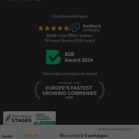
Klantbeoordelingen
Bekijk onze
7061
reviews
Winnaar Becom B2B Award
Ontvanger prestigieuze award
productopties tonen
Levertijd:
3-4 werkdagen
895,00
Aantal: