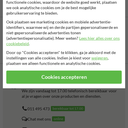
functionele cookies, waardoor de website goed werkt, plaatsen
we ook analytische cookies om je de best mogelijke
gebruikerservaring te bieden.
Ook plaatsen we marketing cookies en mobiele advertentie-
identifiers, waarmee wij en derde partijen gepersonaliseerde en
niet-gepersonaliseerde advertenties tonen
(advertentiepersonalisatie). Meer weten?
Lees hier alles over ons
cookiebeleid
.
Door op "Cookies accepteren" te klikken, ga je akkoord met de
Vooruitbetaling
Betaling achteraf
instellingen van alle cookies. Indien je kiest voor
weigeren
,
per bank
is mogelijk
plaatsen we alleen functionele en analytische cookies.
Cookies accepteren
Neem contact op met onze productspecialist
Matthias!
We zijn vandaag tot 17.00 telefonisch bereikbaar voor
al je vragen over onze producten en diensten.
011 495 473
bereikbaar tot 17.00
Chat met ons
online