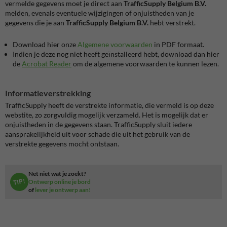
vermelde gegevens moet je direct aan
TrafficSupply Belgium B.V.
melden, evenals eventuele wijzigingen of onjuistheden van je
gegevens die je aan
TrafficSupply Belgium B.V.
hebt verstrekt.
Download hier onze
Algemene voorwaarden
in PDF formaat.
Indien je deze nog niet heeft geïnstalleerd hebt, download dan hier
de
Acrobat Reader
om de algemene voorwaarden te kunnen lezen.
Informatieverstrekking
TrafficSupply heeft de verstrekte informatie, die vermeld is op deze
webstite, zo zorgvuldig mogelijk verzameld. Het is mogelijk dat er
onjuistheden in de gegevens staan. TrafficSupply sluit iedere
aansprakelijkheid uit voor schade die uit het gebruik van de
verstrekte gegevens mocht ontstaan.
Net niet wat je zoekt?
TIP!
Ontwerp online je bord
of
lever je ontwerp aan!