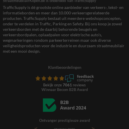
StraatmeubilairKopen.be is onderdeel van TrafficSupply
TrafficSupply is dé grootste online aanbieder van verkeers-, tekst- en
informatieborden en meer dan 10.000 verkeersgerelateerde
producten. TrafficSupply bestaat uit meerdere webshopconcepten,
onder te verdelen in Traffic, Parking en Safety. Bij ons koop je zowel
verkeersborden met de daarbij behorende beugels en
verkeersbordpalen, oplaadpalen voor elektrische auto’s,
wegmarkeringen rondom parkeerterreinen maar ook diverse
veiligheidsproducten voor de industrie en duurzaam straatmeubilair
met een mooi design.
Klantbeoordelingen
Bekijk onze
7061
reviews
Winnaar Becom B2B Award
Ontvanger prestigieuze award