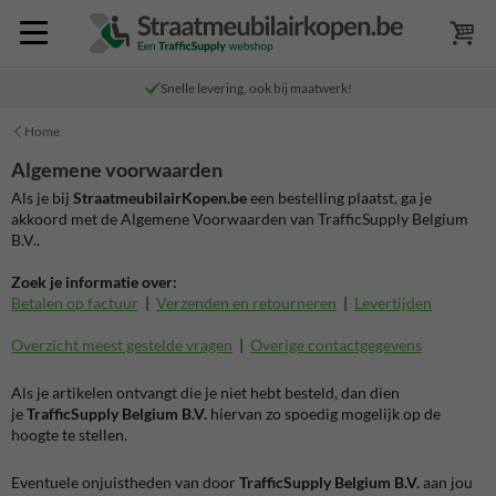
Snelle levering, ook bij maatwerk!
Home
Algemene voorwaarden
Als je bij
StraatmeubilairKopen.be
een bestelling plaatst, ga je
akkoord met de Algemene Voorwaarden van TrafficSupply Belgium
B.V..
Zoek je informatie over:
Betalen op factuur
|
Verzenden en retourneren
|
Levertijden
Overzicht meest gestelde vragen
|
Overige contactgegevens
Als je artikelen ontvangt die je niet hebt besteld, dan dien
je
TrafficSupply Belgium B.V.
hiervan zo spoedig mogelijk op de
hoogte te stellen.
Eventuele onjuistheden van door
TrafficSupply Belgium B.V.
aan jou