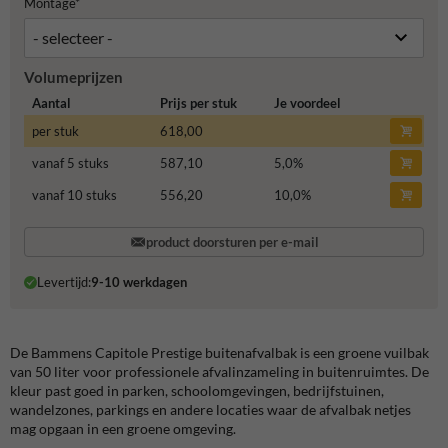
Montage*
Volumeprijzen
Aantal
Prijs per stuk
Je voordeel
per stuk
618,00
vanaf 5 stuks
587,10
5,0
%
vanaf 10 stuks
556,20
10,0
%
product doorsturen per e-mail
Levertijd:
9-10 werkdagen
De Bammens Capitole Prestige buitenafvalbak is een groene vuilbak
van 50 liter voor professionele afvalinzameling in buitenruimtes. De
kleur past goed in parken, schoolomgevingen, bedrijfstuinen,
wandelzones, parkings en andere locaties waar de afvalbak netjes
mag opgaan in een groene omgeving.