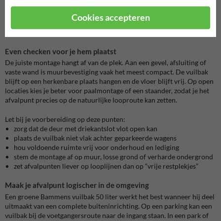
De deur met driekantslot helpt bij gecontroleerd beheer.
Cookies accepteren
Onderhoudspersoneel kan de afvalbak openen voor lediging, terwijl
de bak niet zomaar door iedereen geopend wordt.
Even checken voor je hem plaatst
De juiste montage hangt af van de plek. Aan een gevel, afsluiting of
vaste wand is muurbevestiging vaak het meest compact. De vuilbak
blijft op een herkenbare plaats hangen en de vloer blijft vrij. Op open
locaties kies je beter voor paalmontage of een staander, zodat je het
afvalpunt precies op de natuurlijke looproute kan zetten.
Let bij je voorbereiding op deze punten:
zorg dat de deur met driekantslot vlot open kan
plaats de vuilbak niet vlak achter geparkeerde wagens
hou voldoende ruimte vrij voor onderhoud en lediging
stem de montage af op muur, losse grond of verharde ondergrond
zet afvalpunten liever op looplijnen dan op “vrije restplekjes”
Maak je afvalpunt logischer in de omgeving
Een groene Bammens vuilbak 50 liter werkt het best wanneer hij deel
uitmaakt van een complete buiteninrichting. Op een parking kan een
vuilbak bij de voetgangersroute naar de ingang staan. In een park of