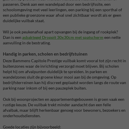
passeren. Denk aan een wandelpad door een bedrijfssite, een
schoolomgeving met veel leerlingen, een parking bij een sporthal of
een publieke groenzone waar afval snel zichtbaar wordt als er geen
duidelijke vuilbak staat.
Wil je ook peukenafval apart opvangen bij de ingang of rookplek?
Dan is een
asbaktegel Droppit 30x30cm met spatscherm
een nette
aanvulling in de bestrating.
Handig in parken, scholen en bedrijfstuinen
Deze Bammens Capitole Prestige vuilbak komt vooral tot zijn recht in
buitenzones waar de inrichting verzorgd moet blijven. Bij scholen
helpt hij om afvalpunten duidelijk te spreiden. In parken en
wandelzones sluit de groene kleur mooi aan bij de omgeving. Op
bedrijfsterreinen kan hij discreet geplaatst worden langs de route van
parking naar inkom of bij een pauzeplek buiten.
Ook bij woonprojecten en appartementsgebouwen is groen vaak een
rustige keuze. De vuilbak trekt minder aandacht dan een felle
afvalbak, maar blijft herkenbaar genoeg voor bewoners, bezoekers en
onderhoudsdiensten.
Goede locaties zijn bijvoorbeeld: