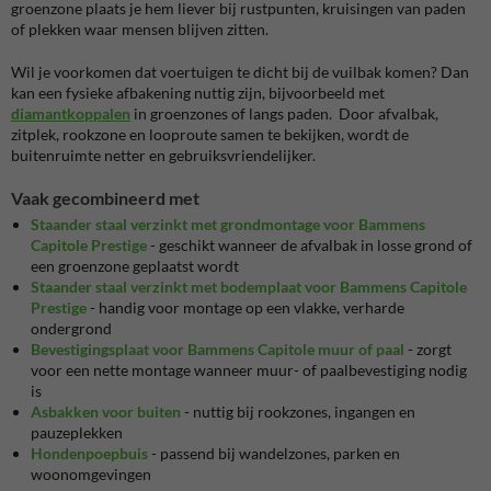
groenzone plaats je hem liever bij rustpunten, kruisingen van paden
of plekken waar mensen blijven zitten.
Wil je voorkomen dat voertuigen te dicht bij de vuilbak komen? Dan
kan een fysieke afbakening nuttig zijn, bijvoorbeeld met
diamantkoppalen
in groenzones of langs paden. Door afvalbak,
zitplek, rookzone en looproute samen te bekijken, wordt de
buitenruimte netter en gebruiksvriendelijker.
Vaak gecombineerd met
Staander staal verzinkt met grondmontage voor Bammens
Capitole Prestige
- geschikt wanneer de afvalbak in losse grond of
een groenzone geplaatst wordt
Staander staal verzinkt met bodemplaat voor Bammens Capitole
Prestige
- handig voor montage op een vlakke, verharde
ondergrond
Bevestigingsplaat voor Bammens Capitole muur of paal
- zorgt
voor een nette montage wanneer muur- of paalbevestiging nodig
is
Asbakken voor buiten
- nuttig bij rookzones, ingangen en
pauzeplekken
Hondenpoepbuis
- passend bij wandelzones, parken en
woonomgevingen