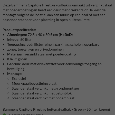
Deze Bammens Capitole Prestige vuilbak is gemaakt uit verzinkt staal
met poedercoating en heeft een deur met driekantslot. Je kiest de
montage volgens de locatie: aan een muur, op een paal of met een
passende staander voor plaatsing in open buitenruimte.
Productspecificaties:
Afmetingen:
72,5 x 40 x 30,5 cm
(HxBxD)
Inhoud:
50 liter
Toepassing:
bedrijfsterreinen, parkings, scholen, openbare
zones, toegangen en privédomeinen
Materiaal:
verzinkt staal met poedercoating
Kleur:
groen
Gebruik:
deur met driekantslot voor eenvoudige toegang en
beveiliging
Montage:
Exclusief
Muur-/paalbevestiging plaat
Staander staal verzinkt met grondmontage
Staander staal verzinkt met betonblok
Staander staal verzinkt met bodemplaat
Bammens Capitole Prestige buitenafvalbak - Groen - 50 liter kopen?
2 jaar fabrieksgarantie