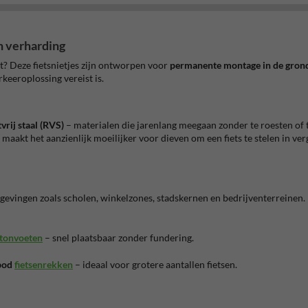
n verharding
st? Deze fietsnietjes zijn ontworpen voor
permanente montage in de gron
keeroplossing vereist is.
vrij staal (RVS)
– materialen die jarenlang meegaan zonder te roesten of
maakt het aanzienlijk moeilijker voor dieven om een fiets te stelen in ver
gevingen zoals scholen, winkelzones, stadskernen en bedrijventerreinen
etonvoeten
– snel plaatsbaar zonder fundering.
nbod
fietsenrekken
– ideaal voor grotere aantallen fietsen.