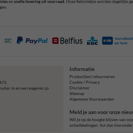
dvies
en
snelle levering uit voorraad
. Onze fietsnietjes worden dagelijks g
gen.
Vooruitbetal
per bank
Informatie
Product(en) retourneren
Cookie / Privacy
473.
Disclaimer
mulier in en we reageren zo
Sitemap
Algemene Voorwaarden
Meld je aan voor onze nieu
Wil je op de hoogte blijven van on
ontwikkelingen. Vul dan hieronder 