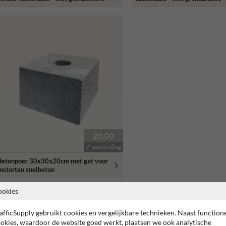
29,00
✔ aanbieding
Betonpoer 30x30x20cm met gat voor
instorten snelbeton
ookies
Of zocht je dit?
afficSupply gebruikt cookies en vergelijkbare technieken. Naast function
okies, waardoor de website goed werkt, plaatsen we ook analytische