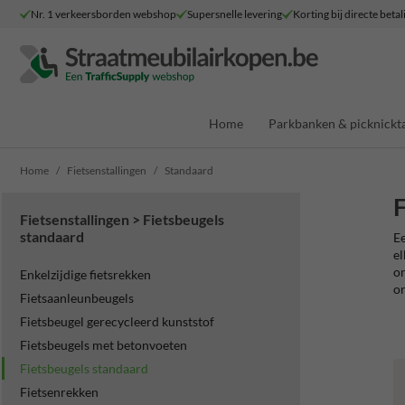
Nr. 1 verkeersborden webshop
Supersnelle levering
Korting bij directe betal
Home
Parkbanken & picknickta
Home
Fietsenstallingen
Standaard
F
Fietsenstallingen > Fietsbeugels
standaard
Ee
el
on
Enkelzijdige fietsrekken
or
Fietsaanleunbeugels
Fietsbeugel gerecycleerd kunststof
Fietsbeugels met betonvoeten
Fietsbeugels standaard
Fietsenrekken