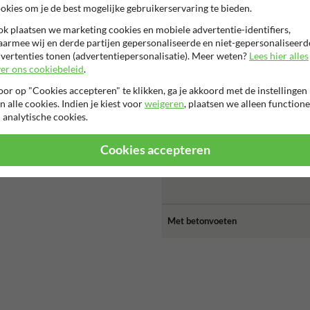
okies om je de best mogelijke gebruikerservaring te bieden.
k plaatsen we marketing cookies en mobiele advertentie-identifiers,
armee wij en derde partijen gepersonaliseerde en niet-gepersonaliseerd
vertenties tonen (advertentiepersonalisatie). Meer weten?
Lees hier alles
er ons cookiebeleid
.
or op "Cookies accepteren" te klikken, ga je akkoord met de instellingen
n alle cookies. Indien je kiest voor
weigeren
, plaatsen we alleen functione
 analytische cookies.
Cookies accepteren
Met betonvoeten