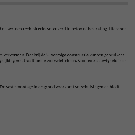
d
en worden rechtstreeks verankerd in beton of bestrating. Hierdoor
 te vervormen. Dankzij de
U-vormige constructie
kunnen gebruikers
gelijking met traditionele voorwielrekken. Voor extra stevigheid is er
. De vaste montage in de grond voorkomt verschuivingen en biedt