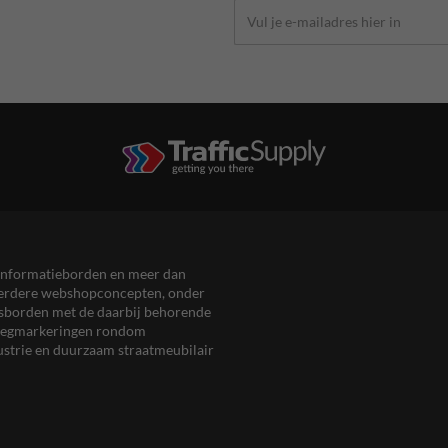
en informatieborden en meer dan
meerdere webshopconcepten, onder
eersborden met de daarbij behorende
, wegmarkeringen rondom
ustrie en duurzaam straatmeubilair