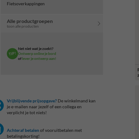
Fietsoverkappingen
Alle productgroepen
toon alle producten
Net niet wat je zoekt?
TIP!
Ontwerp online je bord
of
lever je ontwerp aan!
Vrijblijvende prijsopgave?
De winkelmand kan
je e-mailen naar jezelf of een collega en
verplicht je tot niets!
Achteraf betalen
of vooruitbetalen met
betalingskorting!