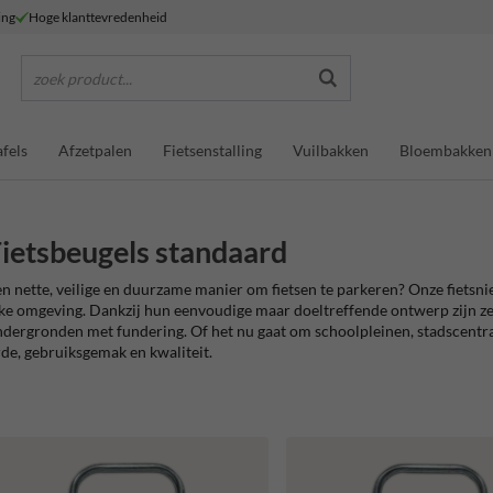
ing
Hoge klanttevredenheid
zoek product...
fels
Afzetpalen
Fietsenstalling
Vuilbakken
Bloembakken
ietsbeugels standaard
n nette, veilige en duurzame manier om fietsen te parkeren? Onze fietsni
ke omgeving. Dankzij hun eenvoudige maar doeltreffende ontwerp zijn ze
dergronden met fundering. Of het nu gaat om schoolpleinen, stadscentra 
de, gebruiksgemak en kwaliteit.