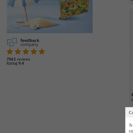
7061
reviews
Rating
9.4
C
Tr
co