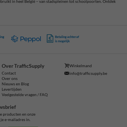
ebruikt in heel België – van stadspleinen tot schoolpoorten. Ontdek
ing
Betaling achteraf
is mogelijk
Over TrafficSupply
Winkelmand
Contact
info@trafficsupply.be
Over ons
Nieuws en Blog
Levertijden
Veelgestelde vragen / FAQ
wsbrief
ze producten en onze
je e-mailadres in.