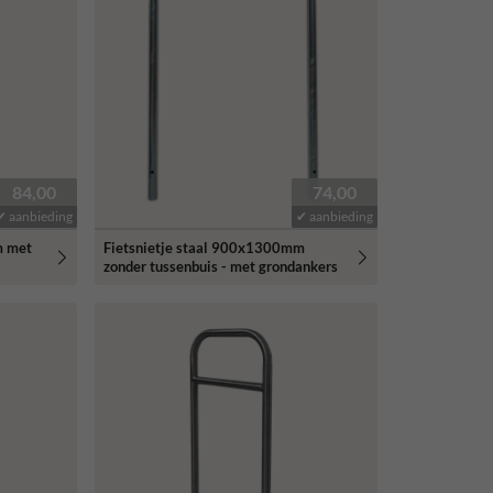
84,00
74,00
✔ aanbieding
✔ aanbieding
m met
Fietsnietje staal 900x1300mm
zonder tussenbuis - met grondankers