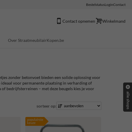
Bestelstatus
Login
Contact
Contact opnemen
Winkelmand
Over StraatmeubilairKopen.be
etjes zonder betonvoet bieden een solide oplossing voor
 ideaal voor permanente plaatsing in verharding of
of bedrijfsterreinen – met deze beugels kies je voor
alle shops
sorteer op:
populairste
keuze