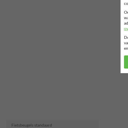
co
Oo
wa
ad
ov
Do
va
en
Fietsbeugels standaard