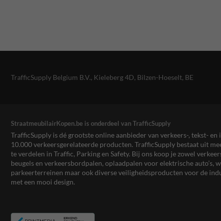
TrafficSupply Belgium B.V.,
Kieleberg 4D
,
Bilzen-Hoeselt, BE
StraatmeubilairKopen.be is onderdeel van TrafficSupply
TrafficSupply is dé grootste online aanbieder van verkeers-, tekst- 
10.000 verkeersgerelateerde producten. TrafficSupply bestaat uit 
te verdelen in Traffic, Parking en Safety. Bij ons koop je zowel verk
beugels en verkeersbordpalen, oplaadpalen voor elektrische auto’s
parkeerterreinen maar ook diverse veiligheidsproducten voor de ind
met een mooi design.