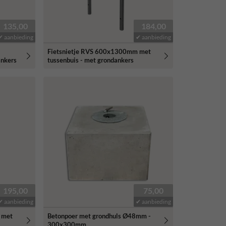
135,00
184,00
✔ aanbieding
✔ aanbieding
Fietsnietje RVS 600x1300mm met
ankers
tussenbuis - met grondankers
195,00
75,00
✔ aanbieding
✔ aanbieding
 met
Betonpoer met grondhuls Ø48mm -
300x300mm