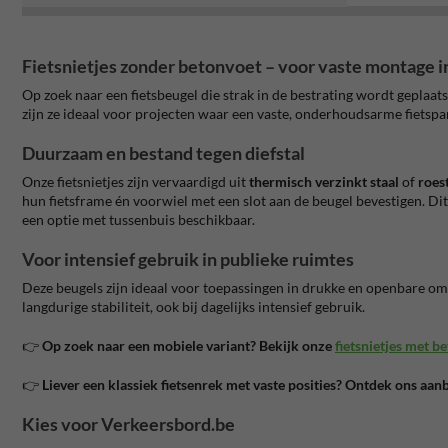
Fietsnietjes zonder betonvoet – voor vaste montage i
Op zoek naar een fietsbeugel die strak in de bestrating wordt geplaat
zijn ze ideaal voor projecten waar een vaste, onderhoudsarme fietspar
Duurzaam en bestand tegen diefstal
Onze fietsnietjes zijn vervaardigd uit
thermisch verzinkt staal
of
roest
hun fietsframe én voorwiel met een slot aan de beugel bevestigen. Dit 
een optie met tussenbuis beschikbaar.
Voor intensief gebruik in publieke ruimtes
Deze beugels zijn ideaal voor toepassingen in drukke en openbare om
langdurige stabiliteit, ook bij dagelijks intensief gebruik.
👉
Op zoek naar een mobiele variant? Bekijk onze
fietsnietjes met b
👉
Liever een klassiek fietsenrek met vaste posities? Ontdek ons aa
Kies voor Verkeersbord.be