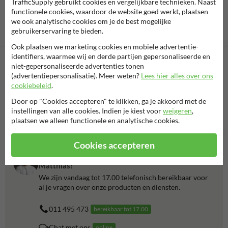
TrafficSupply gebruikt cookies en vergelijkbare technieken. Naast
functionele cookies, waardoor de website goed werkt, plaatsen
we ook analytische cookies om je de best mogelijke
gebruikerservaring te bieden.
Ook plaatsen we marketing cookies en mobiele advertentie-
identifiers, waarmee wij en derde partijen gepersonaliseerde en
niet-gepersonaliseerde advertenties tonen
(advertentiepersonalisatie). Meer weten?
Lees hier alles over ons
cookiebeleid
.
Door op "Cookies accepteren" te klikken, ga je akkoord met de
instellingen van alle cookies. Indien je kiest voor
weigeren
,
Vooruitbetaling
Betaling achteraf
per bank
is mogelijk
plaatsen we alleen functionele en analytische cookies.
Cookies accepteren
Neem contact op met onze productspecialist
Matthias!
We zijn vandaag tot 17.00 telefonisch bereikbaar voor
al je vragen over onze producten en diensten.
011 495 473
bereikbaar tot 17.00
Chat met ons
online