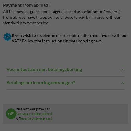
Payment from abroad!
All businesses, government agencies and associations (of owners)
from abroad have the option to choose to pay by invoice with our
standard payment period.
If you wish to receive an order confirmation and invoice without
VAT?
Follow the instructions in the shopping cart.
Vooruitbetalen met betalingskorting
Betalingsherinnering ontvangen?
Net niet wat je zoekt?
TIP!
Ontwerp online je bord
of
lever je ontwerp aan!