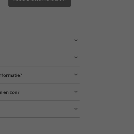
informatie?
n en zon?