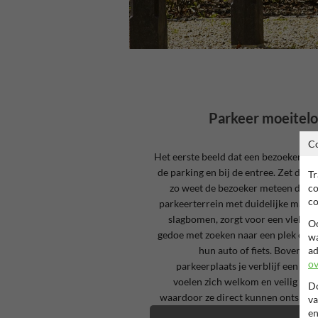
Parkeer moeiteloo
C
Het eerste beeld dat een bezoeker van 
de parking en bij de entree. Zet daar
Tr
co
zo weet de bezoeker meteen dat ze
co
parkeerterrein met duidelijke marke
slagbomen, zorgt voor een vlekkel
Oo
gedoe met zoeken naar een plek of z
wa
ad
hun auto of fiets. Bovendie
ov
parkeerplaats je verblijf een pro
voelen zich welkom en veilig va
Do
waardoor ze direct kunnen ontspanne
va
en