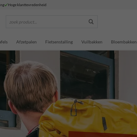
ing
Hoge klanttevredenheid
zoek product...
fels
Afzetpalen
Fietsenstalling
Vuilbakken
Bloembakken