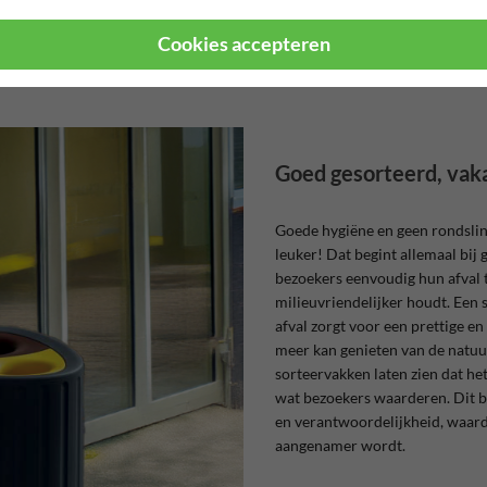
ersbord.be
Cookies accepteren
Goed gesorteerd, vak
Goede hygiëne en geen rondslin
leuker! Dat begint allemaal bij
bezoekers eenvoudig hun afval t
milieuvriendelijker houdt. Een
afval zorgt voor een prettige e
meer kan genieten van de natuu
sorteervakken laten zien dat he
wat bezoekers waarderen. Dit 
en verantwoordelijkheid, waard
aangenamer wordt.