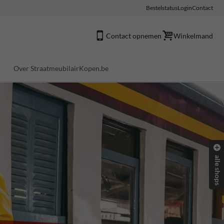
Bestelstatus
Login
Contact
Contact opnemen
Winkelmand
Over StraatmeubilairKopen.be
alle shops