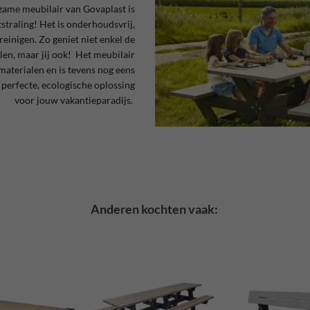
zame meubilair van Govaplast is
tstraling! Het is onderhoudsvrij,
reinigen. Zo geniet niet enkel de
len, maar jij ook! Het meubilair
materialen en is tevens nog eens
 perfecte, ecologische oplossing
voor jouw vakantieparadijs.
Anderen kochten vaak: