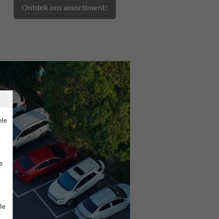
Ontdek ons assortiment!
ele
e
le