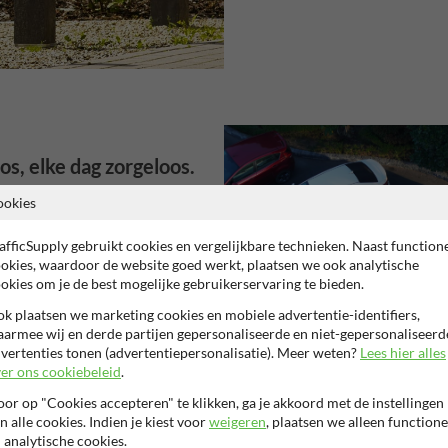
s, elke dag zorgeloos.
ookies
je verblijf vormt, ontstaat al op
om in op structuur en veiligheid,
afficSupply gebruikt cookies en vergelijkbare technieken. Naast function
okies, waardoor de website goed werkt, plaatsen we ook analytische
 goed zitten. Een goed uitgerust
okies om je de best mogelijke gebruikerservaring te bieden.
ringen en toegangsbeheer, zoals
oze start van hun vakantie. Geen
k plaatsen we marketing cookies en mobiele advertentie-identifiers,
orgen over mogelijke schade aan
armee wij en derde partijen gepersonaliseerde en niet-gepersonaliseerd
vertenties tonen (advertentiepersonalisatie). Meer weten?
Lees hier alles
n geeft een strak georganiseerde
er ons cookiebeleid
.
fessionele uitstraling. Bezoekers
naf het moment dat ze aankomen,
or op "Cookies accepteren" te klikken, ga je akkoord met de instellingen
n en genieten van hun verblijf.
n alle cookies. Indien je kiest voor
weigeren
, plaatsen we alleen functione
 analytische cookies.