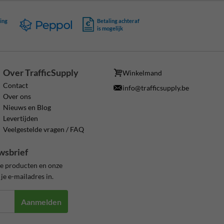
ing
Betaling achteraf
is mogelijk
Over TrafficSupply
Winkelmand
Contact
info@trafficsupply.be
Over ons
Nieuws en Blog
Levertijden
Veelgestelde vragen / FAQ
wsbrief
ze producten en onze
je e-mailadres in.
Aanmelden