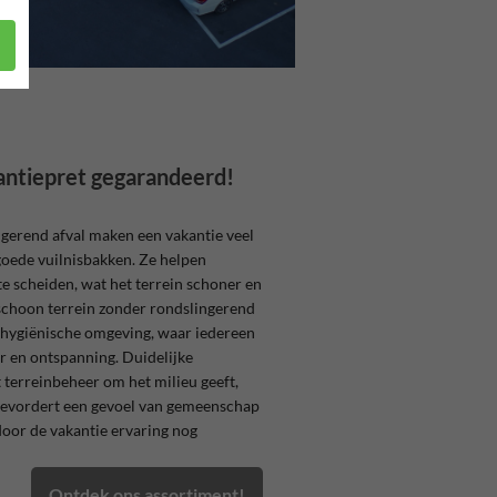
antiepret gegarandeerd!
gerend afval maken een vakantie veel
 goede vuilnisbakken. Ze helpen
e scheiden, wat het terrein schoner en
 schoon terrein zonder rondslingerend
n hygiënische omgeving, waar iedereen
r en ontspanning. Duidelijke
t terreinbeheer om het milieu geeft,
bevordert een gevoel van gemeenschap
oor de vakantie ervaring nog
Ontdek ons assortiment!