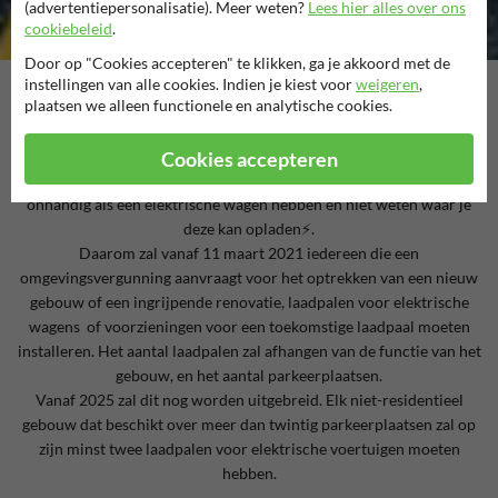
(advertentiepersonalisatie). Meer weten?
Lees hier alles over ons
cookiebeleid
.
Door op "Cookies accepteren" te klikken, ga je akkoord met de
instellingen van alle cookies. Indien je kiest voor
weigeren
,
Verplichting laadpalen 11 maart 2021
plaatsen we alleen functionele en analytische cookies.
Het is niet meer weg te denken uit het straatbeeld; de elektrische
auto’s. Het aantal hier in Vlaanderen is langzaam maar zeker aan het
Cookies accepteren
groeien, maar hiervoor zijn natuurlijk ook laadpalen nodig. Niets zo
onhandig als een elektrische wagen hebben en niet weten waar je
deze kan opladen⚡️.
Daarom zal vanaf 11 maart 2021 iedereen die een
omgevingsvergunning aanvraagt voor het optrekken van een nieuw
gebouw of een ingrijpende renovatie, laadpalen voor elektrische
wagens of voorzieningen voor een toekomstige laadpaal moeten
installeren. Het aantal laadpalen zal afhangen van de functie van het
gebouw, en het aantal parkeerplaatsen.
Vanaf 2025 zal dit nog worden uitgebreid. Elk niet-residentieel
gebouw dat beschikt over meer dan twintig parkeerplaatsen zal op
zijn minst twee laadpalen voor elektrische voertuigen moeten
hebben.