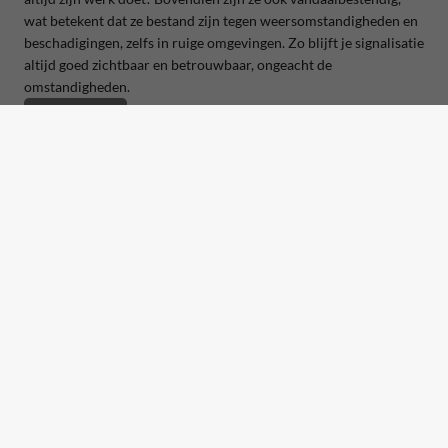
wat betekent dat ze bestand zijn tegen weersomstandigheden en
beschadigingen, zelfs in ruige omgevingen. Zo blijft je signalisatie
altijd goed zichtbaar en betrouwbaar, ongeacht de
omstandigheden.
Bestel hier!
Camerabewaking bordje kopen bij verkeersbord.be
Kies voor verkeersbord.be en profiteer van snelle levering, op
maat gemaakte borden en uitstekende kwaliteit. Onze borden
zijn vandaal- en weerbestendig, zodat ze jarenlang meegaan,
ongeacht de omstandigheden. Je hebt bovendien de keuze uit