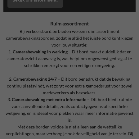
Ruim assortiment
Bij verkeersbord.be bieden we een ruim assortiment
camerabewakingsborden, zodat je altijd het juiste bord kunt kiezen
voor jouw situatie:
1.
Camerabewaking in werking
– Dit bord maakt duidelijk dat er
cameratoezicht aanwezig is, wat helpt om ongewenst gedrag af te
schrikken en zorgt voor een veiligere omgeving.
2.
Camerabewaking 24/7
– Dit bord benadrukt dat de bewaking
continu plaatsvindt, wat zorgt voor extra gemoedsrust voor zowel
medewerkers als bezoekers.
3.
Camerabewaking met extra informatie
– Dit bord biedt ruimte
voor aanvullende details, zoals contactgegevens of specifieke
wetgeving, en is ideaal voor plekken waar meer informatie gewenst
is.
Met deze borden voldoe je niet alleen aan de wettelijke
verplichtingen, maar verhoog je ook de veiligheid van je terrein. Bij