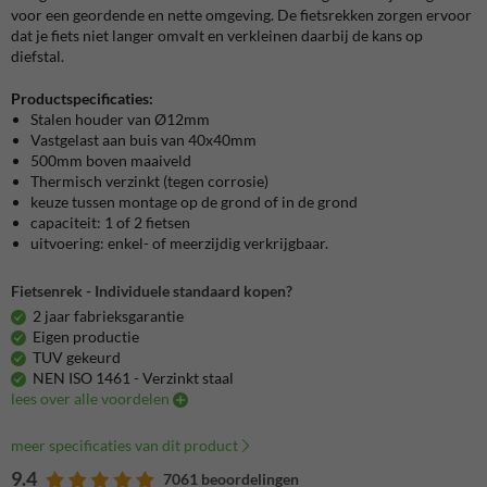
voor een geordende en nette omgeving. De fietsrekken zorgen ervoor
dat je fiets niet langer omvalt en verkleinen daarbij de kans op
diefstal.
Productspecificaties:
Stalen houder van Ø12mm
Vastgelast aan buis van 40x40mm
500mm boven maaiveld
Thermisch verzinkt (tegen corrosie)
keuze tussen montage op de grond of in de grond
capaciteit: 1 of 2 fietsen
uitvoering: enkel- of meerzijdig verkrijgbaar.
Fietsenrek - Individuele standaard kopen?
2 jaar fabrieksgarantie
Eigen productie
TUV gekeurd
NEN ISO 1461 - Verzinkt staal
lees over alle voordelen
meer specificaties van dit product
9.4
7061 beoordelingen