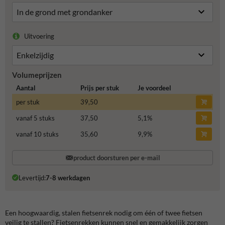
Uitvoering
Volumeprijzen
Aantal
Prijs per stuk
Je voordeel
per stuk
39,50
vanaf 5 stuks
37,50
5,1
%
vanaf 10 stuks
35,60
9,9
%
product doorsturen per e-mail
Levertijd:
7-8 werkdagen
Een hoogwaardig, stalen fietsenrek nodig om één of twee fietsen
veilig te stallen? Fietsenrekken kunnen snel en gemakkelijk zorgen