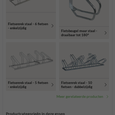
Fietsenrek staal - 6 fietsen
- enkelzijdig
Fietsbeugel muur staal -
draaibaar tot 180°
Fietsenrek staal - 5 fietsen
Fietsenrek staal - 10
- enkelzijdig
fietsen - dubbelzijdig
Meer gerelateerde producten
Productcategorieën in deze groep