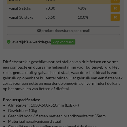
vanaf 5 stuks
90,30
4,9
%
vanaf 10 stuks
85,50
10,0
%
product doorsturen per e-mail
Levertijd:
3-4 werkdagen
✓op voorraad
Dit fietsenrek is geschikt voor het stallen van drie fietsen en vormt
een compacte en duurzame fietsenstalling voor buitengebruik. Het
rek is gemaakt uit gegalvaniseerd staal, waardoor het ideaal is voor
gebruik op openbare buitenterreinen. Het gebruik van een fietsenrek
zorgt voor een nette en geordende omgeving en vermindert de kans
op het omvallen van fietsen of diefstal.
Productspecificaties:
Afmetingen: 1050x500x510mm (LxBxH)
Gewicht: +-10kg
Geschikt voor 3 fietsen met een brandbreedte tot 55mm
Materiaal gegalvaniseerd staal
Geschikt voor het stallen van maximaal drie fietsen