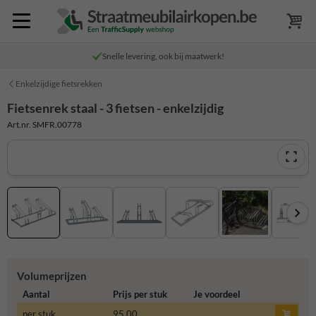
Snelle levering, ook bij maatwerk!
Enkelzijdige fietsrekken
Fietsenrek staal - 3 fietsen - enkelzijdig
Art.nr. SMFR.00778
Volumeprijzen
Aantal
Prijs per stuk
Je voordeel
per stuk
95,00