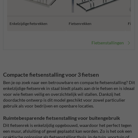
Enkelzijdige fietsrekken
Fietsenrekken
Fiets
Fietsenstallingen
Compacte fietsenstalling voor 3 fietsen
Ben je op zoek naar een betrouwbare en compacte fietsenstalling? Dit
enkelzijdige fietsenrek in staal biedt plaats aan drie fietsen en is ideaal
voor wie fietsen veilig en overzichtelijk wil stallen. Dankzij het
doordachte ontwerp is dit model geschikt voor zowel particulier
gebruik als voor bedrijven en openbare locaties.
Ruimtebesparende fietsenstalling voor buitengebruik
Dit fietsenrek is enkelzijdig opgebouwd, waardoor het perfect tegen
een muur, afsluiting of gevel geplaatst kan worden. Zo is het ook een
praktische oplossing als fietsenstalling thuis, in de tuin, voortuin of