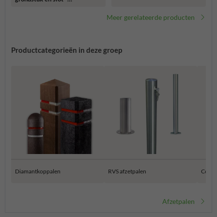
reflecterende bandjes
gerecycleerd kunststof
Meer gerelateerde producten
Productcategorieën in deze groep
Diamantkoppalen
RVS afzetpalen
Conisc
Afzetpalen