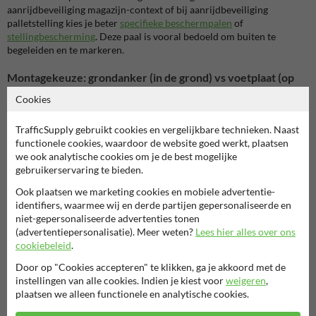
aanrijdbeveiliging magazijn-context of bij aanrijdbeveiliging
palletstelling kies je beter
specifieke beschermpalen
of
stellingbescherming
. Deze paal is vooral bedoeld om buiten te
begeleiden en te markeren.
Montagekeuze: grondanker (in de grond) vs voetplaat (op
verharding)
Cookies
Dit product is ontworpen om in de grond geplaatst te worden: je zet
ongeveer 400 mm onder maaiveld en werkt stevig aan. Dat is bij hout
TrafficSupply gebruikt cookies en vergelijkbare technieken. Naast
ook logisch: je wil stabiliteit uit de ondergrond, niet uit bouten op een
functionele cookies, waardoor de website goed werkt, plaatsen
plaat.
we ook analytische cookies om je de best mogelijke
gebruikerservaring te bieden.
Grondanker/inbetonneren (aanbevolen bij dit model)
Beste keuze in aarde, groenstroken en klinkers (je werkt de paal
Ook plaatsen we marketing cookies en mobiele advertentie-
netjes in)
identifiers, waarmee wij en derde partijen gepersonaliseerde en
Strak resultaat zonder zichtbare bevestiging
niet-gepersonaliseerde advertenties tonen
Minder kans dat de paal los komt door herhaald duwen of trillen
(advertentiepersonalisatie). Meer weten?
Lees hier alles over ons
cookiebeleid
.
Voetplaat (wanneer wél relevant?)
Door op "Cookies accepteren" te klikken, ga je akkoord met de
instellingen van alle cookies. Indien je kiest voor
weigeren
,
Voetplaat-montage is vooral interessant op bestaande betonplaten of
plaatsen we alleen functionele en analytische cookies.
industriële verharding waar je niet wil uitgraven. Dit hardhoutmodel
is daar niet voor bedoeld. Als jouw situatie echt “op beton