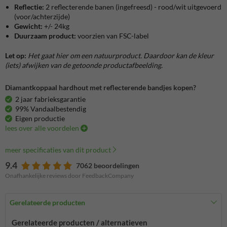
Reflectie:
2 reflecterende banen (ingefreesd) - rood/wit uitgevoerd
(voor/achterzijde)
Gewicht:
+/- 24kg
Duurzaam product:
voorzien van FSC-label
Let op:
Het gaat hier om een natuurproduct. Daardoor kan de kleur
(iets) afwijken van de getoonde productafbeelding.
Diamantkoppaal hardhout met reflecterende bandjes kopen?
2 jaar fabrieksgarantie
99% Vandaalbestendig
Eigen productie
lees over alle voordelen
meer specificaties van dit product
9.4
7062 beoordelingen
Onafhankelijke reviews door FeedbackCompany
Gerelateerde producten
Gerelateerde producten / alternatieven