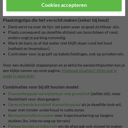
vastbouten” vraagt, kies je beter een
stalen parkeerpaal/afzetpaal met
Cookies accepteren
voetplaat
.
Plaatsingstips die het verschil maken (zeker bij hout)
Denk eerst na over de lijn: zet palen waar ze goed zichtbaar zijn.
Plaats consequent op dezelfde afstand van boordsteen of rand,
anders oogt je parking rommelig.
Werk de basis zo af dat water niet blijft staan rond het hout
(netheid en levensduur).
Controleer voor je graaft op kabels/leidingen, ook op privéterrein.
Voor een duidelijk stappenplan en praktische aandachtspunten kan je
een kijkje nemen op onze pagina:
Afzetpaal plaatsen? Alles wat je
zoekt in deze gids!
Combinaties voor bij dit houten model:
Diamantkoppaal verwijderbaar met grondstuk
(zelfde stijl, meer
flexibiliteit voor doorgangen)
Gerecycleerde kunststof diamantkoppaal
als je dezelfde look wil,
maar met minder onderhoud in natte zones
Bermpalen/reflectorpalen
voor trajectmarkering op langere
stukken (bv. interne weg op terrein)
Parkeerborden privéterrein
om de afspraak ook visueel te maken