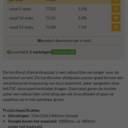
vanaf 5 stuks
77,02
2,5
%
vanaf 10 stuks
75,05
5,0
%
vanaf 25 stuks
73,08
7,5
%
product doorsturen per e-mail
Levertijd:
1-2 werkdagen
✓op voorraad
De hardhout diamantkoppaal is een natuurlijke vervanger voor de
kunststof variant. De hardhouten afzetpalen passen goed binnen een
verantwoorde toepassing van duurzaamheid, zeker aangezien deze
het FSC-duurzaamheidslabel dragen. Daarnaast geven de houten
palen een natuurlijke uitstraling aan elk stracatbeeld of gaan ze
naadloos op in het openbaar groen.
Productspecificaties:
Afmetingen
:
150x150x1400mm (totaal)
Hoogte boven het maaiveld:
1000mm, ca. 400mm
onder het maaiveld.