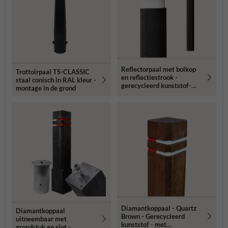
Reflectorpaal met bolkop
Trottoirpaal TS-CLASSIC
en reflectiestrook -
staal conisch in RAL kleur -
gerecycleerd kunststof-
montage in de grond
Ø135x1400mm
Diamantkoppaal - Quartz
Diamantkoppaal
Brown - Gerecycleerd
uitneembaar met
kunststof - met
grondstuk en slot -