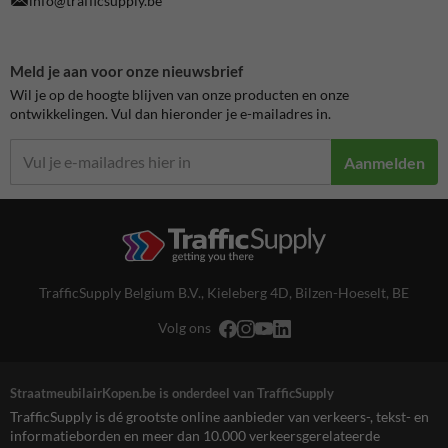
info@trafficsupply.be
Meld je aan voor onze nieuwsbrief
Wil je op de hoogte blijven van onze producten en onze
ontwikkelingen. Vul dan hieronder je e-mailadres in.
Aanmelden
TrafficSupply Belgium B.V.,
Kieleberg 4D
,
Bilzen-Hoeselt, BE
Volg ons
StraatmeubilairKopen.be is onderdeel van TrafficSupply
TrafficSupply is dé grootste online aanbieder van verkeers-, tekst- en
informatieborden en meer dan 10.000 verkeersgerelateerde