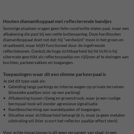
Houten diamantkoppaal met reflecterende bandjes
Sommige plaatsen vragen geen felle rood/witte stalen paal, maar een
afbakening die past bij een nette buitenaanleg. Deze hardhouten
diamantkoppaal doet net dat: hij “verdwijnt” mooi in het groen en
straatbeeld, maar blijft functioneel door de ingefreesde
reflectiebanen. Dankzij de hoge zichtbaarheid bij fel licht is hij
uitermate geschikt als reflectorpaaltje om rijlijnen af te dwingen aan
bochten, parkeervakken en toegangen.
Toepassingen waar dit een slimme parkeerpaal is
Je ziet dit type vaak als:
Geleiding langs parkings en interne wegen op private terreinen
(klassieke paaltjes voor op een parking)
Afbakening tussen rijweg en groenstrook, waar je een rustige
bermpaal-look wil zonder agressieve signalisatie
Randbescherming aan wandelpaden of toegangen.
Situaties waar zichtbaarheid belangrijk is, maar je geen metalen
uitstraling wil (hier scoort het reflector paaltje-effect sterk)
Voor echte impactzones is dit geen vervanger van staal: in een