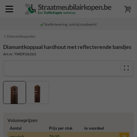
Snelle levering, ook bij maatwerk!
Diamantkoppalen
Diamantkoppaal hardhout met reflecterende bandjes
Art.nr. TWDP.06263
Volumeprijzen
Aantal
Prijs per stuk
Je voordeel
per stuk
79,00