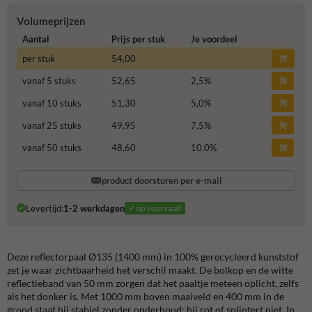
Volumeprijzen
Aantal
Prijs per stuk
Je voordeel
per stuk
54,00
vanaf 5 stuks
52,65
2,5
%
vanaf 10 stuks
51,30
5,0
%
vanaf 25 stuks
49,95
7,5
%
vanaf 50 stuks
48,60
10,0
%
product doorsturen per e-mail
Levertijd:
1-2 werkdagen
✓op voorraad
Deze reflectorpaal Ø135 (1400 mm) in 100% gerecycleerd kunststof
zet je waar zichtbaarheid het verschil maakt. De bolkop en de witte
reflectieband van 50 mm zorgen dat het paaltje meteen oplicht, zelfs
als het donker is. Met 1000 mm boven maaiveld en 400 mm in de
grond staat hij stabiel zonder onderhoud; hij rot of splintert niet. In