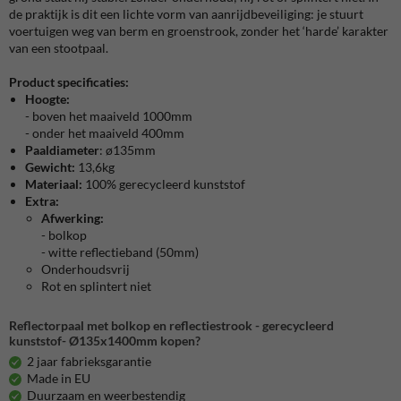
de praktijk is dit een lichte vorm van aanrijdbeveiliging: je stuurt
voertuigen weg van berm en groenstrook, zonder het ‘harde’ karakter
van een stootpaal.
Product specificaties:
Hoogte:
- boven het maaiveld 1000mm
- onder het maaiveld 400mm
Paaldiameter
:
ø
135mm
Gewicht:
13,6kg
Materiaal:
100% gerecycleerd kunststof
Extra:
Afwerking:
- bolkop
- witte reflectieband (50mm)
Onderhoudsvrij
Rot en splintert niet
Reflectorpaal met bolkop en reflectiestrook - gerecycleerd
kunststof- Ø135x1400mm kopen?
2 jaar fabrieksgarantie
Made in EU
Duurzaam en weerbestendig