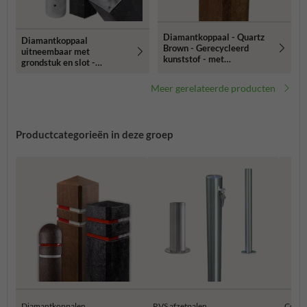
Diamantkoppaal - Quartz
Diamantkoppaal
Brown - Gerecycleerd
uitneembaar met
kunststof - met
grondstuk en slot -
reflecterende bandjes
gerecycleerd kunststof
Meer gerelateerde producten
Productcategorieën in deze groep
Diamantkoppalen
RVS afzetpalen
Conisc