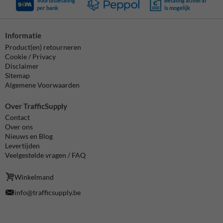
Vooruitbetaling
Betaling achteraf
per bank
is mogelijk
Informatie
Product(en) retourneren
Cookie / Privacy
Disclaimer
Sitemap
Algemene Voorwaarden
Over TrafficSupply
Contact
Over ons
Nieuws en Blog
Levertijden
Veelgestelde vragen / FAQ
Winkelmand
info@trafficsupply.be