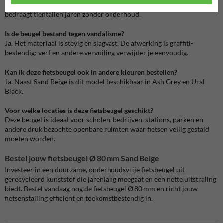
fietsbeugel rotvrij en weerbestendig. De verwachte levensduur
bedraagt tientallen jaren zonder onderhoud.
Is de beugel bestand tegen vandalisme?
Ja. Het materiaal is stevig en slagvast. De afwerking is graffiti-
bestendig: verf en andere vervuiling verwijder je eenvoudig.
Kan ik deze fietsbeugel ook in andere kleuren bestellen?
Ja. Naast Sand Beige is dit model beschikbaar in Ash Grey en Ural
Black.
Voor welke locaties is deze fietsbeugel geschikt?
Deze beugel is ideaal voor scholen, bedrijven, stations, parken en
andere druk bezochte openbare ruimten waar fietsen veilig gestald
moeten worden.
Bestel jouw fietsbeugel Ø 80 mm Sand Beige
Investeer in een duurzame, onderhoudsvrije fietsbeugel uit
gerecycleerd kunststof die jarenlang meegaat en een nette uitstraling
biedt. Bestel vandaag nog de fietsbeugel Ø 80 mm en richt jouw
fietsenstalling efficiënt en toekomstbestendig in.