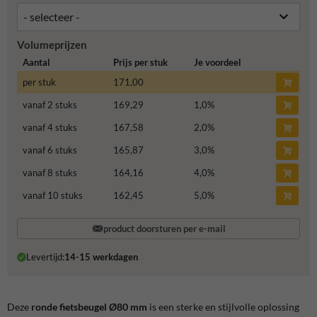
Volumeprijzen
Aantal
Prijs per stuk
Je voordeel
per stuk
171,00
vanaf 2 stuks
169,29
1,0
%
vanaf 4 stuks
167,58
2,0
%
vanaf 6 stuks
165,87
3,0
%
vanaf 8 stuks
164,16
4,0
%
vanaf 10 stuks
162,45
5,0
%
product doorsturen per e-mail
Levertijd:
14-15 werkdagen
Deze
ronde fietsbeugel Ø80 mm
is een sterke en stijlvolle oplossing