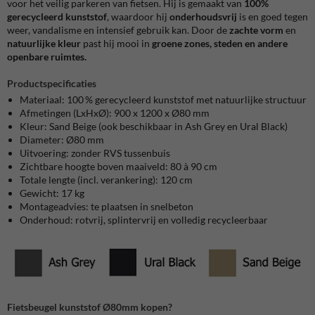
voor het veilig parkeren van fietsen. Hij is gemaakt van
100%
gerecycleerd
kunststof
, waardoor hij
onderhoudsvrij
is en goed tegen
weer, vandalisme en intensief gebruik kan. Door de
zachte vorm
en
natuurlijke
kleur
past hij mooi in
groene zones, steden en andere
openbare ruimtes.
Productspecificaties
Materiaal: 100 % gerecycleerd kunststof met natuurlijke structuur
Afmetingen (LxHxØ): 900 x 1200 x Ø80 mm
Kleur: Sand Beige (ook beschikbaar in Ash Grey en Ural Black)
Diameter: Ø80 mm
Uitvoering: zonder RVS tussenbuis
Zichtbare hoogte boven maaiveld: 80 à 90 cm
Totale lengte (incl. verankering): 120 cm
Gewicht: 17 kg
Montageadvies: te plaatsen in snelbeton
Onderhoud: rotvrij, splintervrij en volledig recycleerbaar
Fietsbeugel kunststof Ø80mm kopen?