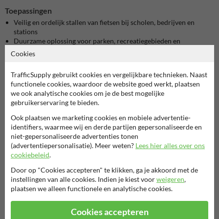
Toepassingen
Veilig en ordelijk stallen van fietsen bij scholen, bedrijven en
stations
Duurzame oplossing voor parken, recreatiegebieden en
woonwijken
Cookies
Onderhoudsvrije en vandalismebestendige fietsbeugel voor
intensief gebruik
TrafficSupply gebruikt cookies en vergelijkbare technieken. Naast
functionele cookies, waardoor de website goed werkt, plaatsen
Voordelen voor jou
we ook analytische cookies om je de best mogelijke
Met deze fietsbeugel kies je voor een toekomstgerichte en praktische
gebruikerservaring te bieden.
oplossing:
Ook plaatsen we marketing cookies en mobiele advertentie-
Volledig onderhoudsvrij en eenvoudig schoon te houden
identifiers, waarmee wij en derde partijen gepersonaliseerde en
Lange levensduur dankzij weerbestendig materiaal
niet-gepersonaliseerde advertenties tonen
Circulair product: volledig vervaardigd uit gerecycleerd kunststof
(advertentiepersonalisatie). Meer weten?
Lees hier alles over ons
cookiebeleid
.
Veelgestelde vragen over kunststof fietsbeugels
Hoe monteer ik deze fietsbeugel?
Door op "Cookies accepteren" te klikken, ga je akkoord met de
Je plaatst de beugel ongeveer 30 à 40 cm diep in de grond en
instellingen van alle cookies. Indien je kiest voor
weigeren
,
verankert deze met snelbeton voor maximale stabiliteit.
plaatsen we alleen functionele en analytische cookies.
Hoe lang gaat een kunststof fietsbeugel mee?
Cookies accepteren
Dankzij het gebruik van 100 % gerecycleerd kunststof is de