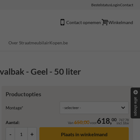
Bestelstatus
Login
Contact
Contact opnemen
Winkelmand
Over StraatmeubilairKopen.be
lbak - Geel - 50 liter
Productopties
alle shops
Montage*
618,
00
747,78
650,00
Aantal:
Van
voor
incl. btw
-
+
Plaats in winkelmand