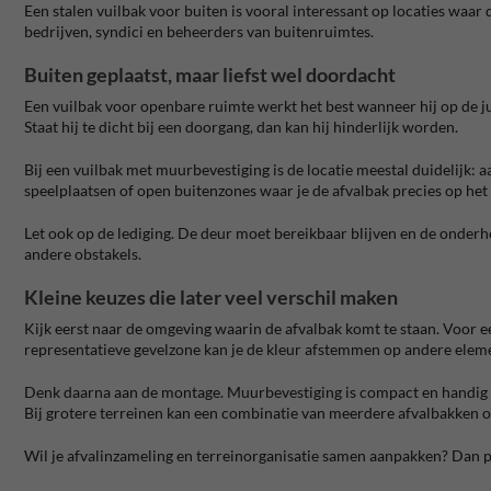
Een stalen vuilbak voor buiten is vooral interessant op locaties waar
bedrijven, syndici en beheerders van buitenruimtes.
Buiten geplaatst, maar liefst wel doordacht
Een vuilbak voor openbare ruimte werkt het best wanneer hij op de juis
Staat hij te dicht bij een doorgang, dan kan hij hinderlijk worden.
Bij een vuilbak met muurbevestiging is de locatie meestal duidelijk: a
speelplaatsen of open buitenzones waar je de afvalbak precies op het 
Let ook op de lediging. De deur moet bereikbaar blijven en de onderh
andere obstakels.
Kleine keuzes die later veel verschil maken
Kijk eerst naar de omgeving waarin de afvalbak komt te staan. Voor ee
representatieve gevelzone kan je de kleur afstemmen op andere elemen
Denk daarna aan de montage. Muurbevestiging is compact en handig wa
Bij grotere terreinen kan een combinatie van meerdere afvalbakken op
Wil je afvalinzameling en terreinorganisatie samen aanpakken? Dan 