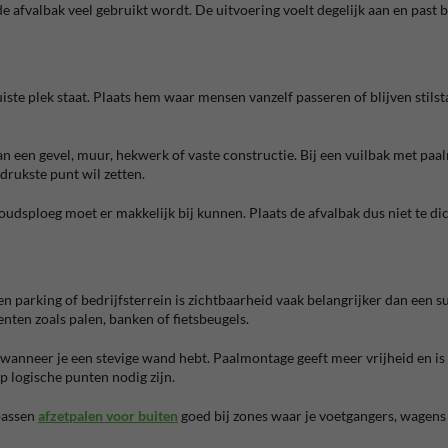
 de afvalbak veel gebruikt wordt. De uitvoering voelt degelijk aan en pas
te plek staat. Plaats hem waar mensen vanzelf passeren of blijven stilstaan
an een gevel, muur, hekwerk of vaste constructie. Bij een vuilbak met paa
drukste punt wil zetten.
oudsploeg moet er makkelijk bij kunnen. Plaats de afvalbak dus niet te d
n parking of bedrijfsterrein is zichtbaarheid vaak belangrijker dan een su
ten zoals palen, banken of fietsbeugels.
nneer je een stevige wand hebt. Paalmontage geeft meer vrijheid en is 
 logische punten nodig zijn.
passen
afzetpalen voor buiten
goed bij zones waar je voetgangers, wagens 