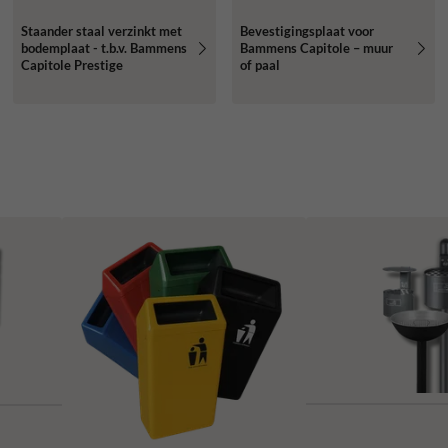
Staander staal verzinkt met
Bevestigingsplaat voor
bodemplaat - t.b.v. Bammens
Bammens Capitole – muur
Capitole Prestige
of paal