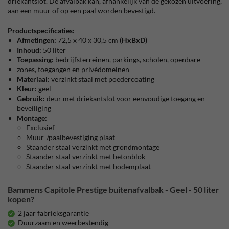
driekantslot. De afvalbak kan, afhankelijk van de gekozen uitvoering,
aan een muur of op een paal worden bevestigd.
Productspecificaties:
Afmetingen:
72,5 x 40 x 30,5 cm
(HxBxD)
Inhoud:
50 liter
Toepassing:
bedrijfsterreinen, parkings, scholen, openbare
zones, toegangen en privédomeinen
Materiaal:
verzinkt staal met poedercoating
Kleur:
geel
Gebruik:
deur met driekantslot voor eenvoudige toegang en
beveiliging
Montage:
Exclusief
Muur-/paalbevestiging plaat
Staander staal verzinkt met grondmontage
Staander staal verzinkt met betonblok
Staander staal verzinkt met bodemplaat
Bammens Capitole Prestige buitenafvalbak - Geel - 50 liter
kopen?
2 jaar fabrieksgarantie
Duurzaam en weerbestendig