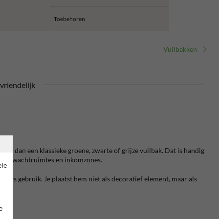
Toebehoren
Vuilbakken
riendelijk
oog dan een klassieke groene, zwarte of grijze vuilbak. Dat is handig
zones, wachtruimtes en inkomzones.
ele
ijks gebruik. Je plaatst hem niet als decoratief element, maar als
e