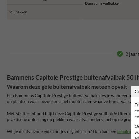
Duurzame vuilbakken
Vuilbakken
2 jaar
Bammens Capitole Prestige buitenafvalbak 50 li
Waarom deze gele buitenafvalbak meteen opvalt
C
Een Bammens Capitole Prestige buitenafvalbak kies je wanneer afvalinz
op plaatsen waar bezoekers snel moeten zien waar ze hun afval kwijt
Tr
co
Met 50 liter inhoud blijft deze Capitole Prestige vuilbak 50 liter co
co
praktische oplossing op plekken waar afval anders snel op de grond b
Oo
Wil je de afvalzone extra netjes organiseren? Dan kan een
asbaktegel
wa
ad