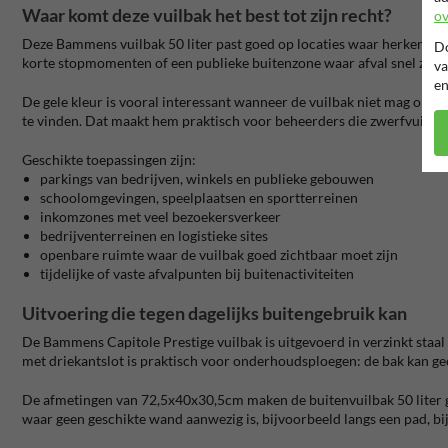
Waar komt deze vuilbak het best tot zijn recht?
ov
Deze Bammens vuilbak 50 liter past goed op locaties waar herkenbaa
Do
korte stopmomenten of een publieke buitenzone waar afval snel zich
va
en
De gele kleur is vooral interessant wanneer de vuilbak niet mag opga
te vinden. Dat maakt hem praktisch voor beheerders die zwerfvuil will
Geschikte toepassingen zijn:
parkings van bedrijven, winkels en publieke gebouwen
schoolomgevingen, speelplaatsen en sportterreinen
inkomzones met veel bezoekersverkeer
bedrijventerreinen en logistieke sites
openbare ruimte waar de vuilbak goed zichtbaar moet zijn
tijdelijke of vaste afvalpunten bij buitenactiviteiten
Uitvoering die tegen dagelijks buitengebruik kan
De Bammens Capitole Prestige vuilbak is uitgevoerd in verzinkt staal
met driekantslot is praktisch voor onderhoudsploegen: de bak kan g
De afmetingen van 72,5x40x30,5cm maken de buitenvuilbak 50 liter ges
waar geen geschikte wand aanwezig is, bijvoorbeeld langs een pad, bij