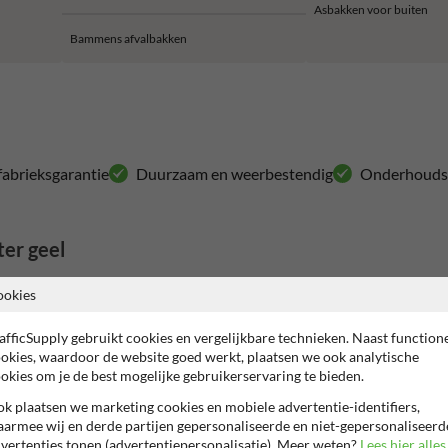
Asbakken voor buiten
Bammens afvalbakken
 fabrieksgarantie
Duurzaam en weerbestendig
Onderhoudsv
ter geel
ookies
ameling duidelijk zichtbaar moet zijn. De gele kleur springt meer in het 
 kunnen, zoals parkings, schoolomgevingen, bedrijventerreinen, festival
afficSupply gebruikt cookies en vergelijkbare technieken. Naast function
okies, waardoor de website goed werkt, plaatsen we ook analytische
mpact genoeg voor een verzorgde buitenruimte, maar ruim genoeg voor dagel
okies om je de best mogelijke gebruikerservaring te bieden.
elandt.
k plaatsen we marketing cookies en mobiele advertentie-identifiers,
 voor buiten
een slimme aanvulling zijn bij rookzones of ingangen.
armee wij en derde partijen gepersonaliseerde en niet-gepersonaliseerd
vertenties tonen (advertentiepersonalisatie). Meer weten?
Lees hier alles