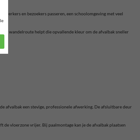
medewerkers en bezoekers passeren, een schoolomgeving met veel
le
 een wandelroute helpt die opvallende kleur om de afvalbak sneller
e afvalbak een stevige, professionele afwerking. De afsluitbare deur
 de vloerzone vrijer. Bij paalmontage kan je de afvalbak plaatsen