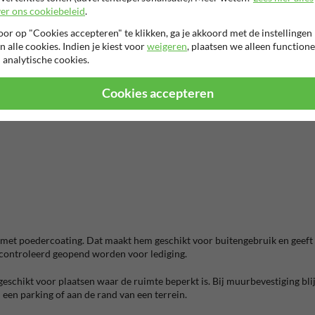
er ons cookiebeleid
.
rheid en stevigheid belangrijk zijn. Denk aan een bedrijfsparking waar 
or op "Cookies accepteren" te klikken, ga je akkoord met de instellingen
tbaar wordt.
n alle cookies. Indien je kiest voor
weigeren
, plaatsen we alleen functione
 analytische cookies.
an in de omgeving. Op een drukke parking, aan een toegangspoort of langs
en beperken zonder extra uitleg of pijlen te voorzien.
Cookies accepteren
 met poedercoating. Dat maakt hem geschikt voor buitengebruik en geeft d
econtroleerd geopend worden voor lediging.
chikt voor plaatsen waar de ruimte beperkt is. Bij muurbevestiging blijft
 een parking of aan de rand van een terrein.