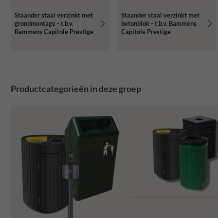
Staander staal verzinkt met
Staander staal verzinkt met
grondmontage - t.b.v.
betonblok - t.b.v. Bammens
Bammens Capitole Prestige
Capitole Prestige
Productcategorieën in deze groep