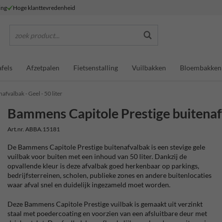
ing
Hoge klanttevredenheid
zoek product...
fels
Afzetpalen
Fietsenstalling
Vuilbakken
Bloembakken
fvalbak - Geel - 50 liter
Bammens Capitole Prestige buitenafva
Art.nr. ABBA.15181
De Bammens Capitole Prestige buitenafvalbak is een stevige gele
vuilbak voor buiten met een inhoud van 50 liter. Dankzij de
opvallende kleur is deze afvalbak goed herkenbaar op parkings,
bedrijfsterreinen, scholen, publieke zones en andere buitenlocaties
waar afval snel en duidelijk ingezameld moet worden.
Deze Bammens Capitole Prestige vuilbak is gemaakt uit verzinkt
staal met poedercoating en voorzien van een afsluitbare deur met