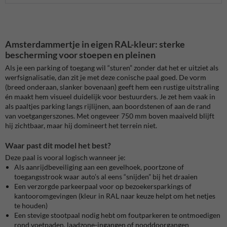
Amsterdammertje in eigen RAL-kleur: sterke
bescherming voor stoepen en pleinen
Als je een parking of toegang wil “sturen” zonder dat het er uitziet als
werfsignalisatie, dan zit je met deze conische paal goed. De vorm
(breed onderaan, slanker bovenaan) geeft hem een rustige uitstraling
én maakt hem visueel duidelijk voor bestuurders. Je zet hem vaak in
als paaltjes parking langs rijlijnen, aan boordstenen of aan de rand
van voetgangerszones. Met ongeveer 750 mm boven maaiveld blijft
hij zichtbaar, maar hij domineert het terrein niet.
Waar past dit model het best?
Deze paal is vooral logisch wanneer je:
Als aanrijdbeveiliging aan een gevelhoek, poortzone of
toegangsstrook waar auto’s al eens “snijden” bij het draaien
Een verzorgde parkeerpaal voor op bezoekersparkings of
kantooromgevingen (kleur in RAL naar keuze helpt om het netjes
te houden)
Een stevige stootpaal nodig hebt om foutparkeren te ontmoedigen
rond voetpaden, laadzone-ingangen of nooddoorgangen