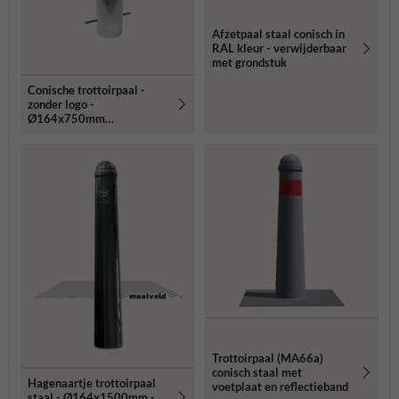
Afzetpaal staal conisch in
RAL kleur - verwijderbaar
met grondstuk
Conische trottoirpaal -
zonder logo -
Ø164x750mm
uitneembaar met
grondstuk - in RAL kleur
Trottoirpaal (MA66a)
conisch staal met
Hagenaartje trottoirpaal
voetplaat en reflectieband
staal - Ø164x1500mm -