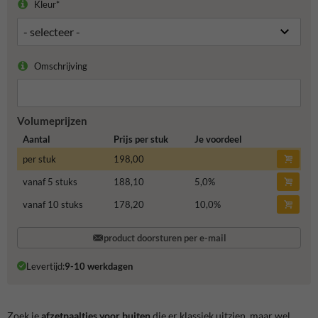
Kleur*
Omschrijving
Volumeprijzen
Aantal
Prijs per stuk
Je voordeel
per stuk
198,00
vanaf 5 stuks
188,10
5,0
%
vanaf 10 stuks
178,20
10,0
%
product doorsturen per e-mail
Levertijd:
9-10 werkdagen
Zoek je
afzetpaaltjes voor buiten
die er klassiek uitzien, maar wel