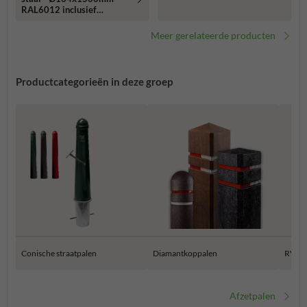
RAL6012 inclusief
stadswapen
Meer gerelateerde producten
Productcategorieën in deze groep
Conische straatpalen
Diamantkoppalen
RVS a
Afzetpalen