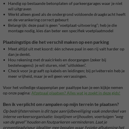
Handig op bestaande betonplaten of parkeergarages waar je niet
wil uitgraven
Werkt alleen goed als de ondergrond voldoende draagkracht heeft
en de verankering correct gebeurt
Belangrijk: deze paal is geen “voetplaat-uitvoering”; heb je die
montage nodig, kies dan beter een specifiek voetplaatmodel
Plaatsingstips die het verschil maken op een parking
Meet altijd uit met koord: één scheve paal in een rij valt harder op
dan je denkt.
Hou rekening met draaicirkels en doorgangen (zeker bij
bestelwagens): je wil sturen, niet “uitlokken”.
Check voor je graaft op kabels en leidingen; bij privéterrein heb je
meer vrijheid, maar je wil geen verrassingen.
Voor het volledige stappenplan per paaltype kan je een kijkje nemen
op onze pagina:
Afzetpaal plaatsen? Alles wat je zoekt in deze gids!
Ben ik verplicht om rampalen op mijn terrein te plaatsen?
Op bedrijfsterreinen is dit type aanrijdbeveiliging vaak onderdeel van
interne verkeersorganisatie: looplijnen vrijhouden, voertuigen “weg
van de gevel” houden en foutparkeren verminderen. Laat je
preventieadviseur idealiter mee bepalen waar fysieke afbakening het