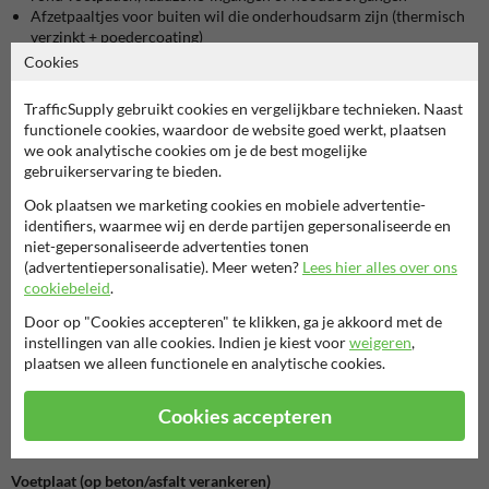
Afzetpaaltjes voor buiten wil die onderhoudsarm zijn (thermisch
verzinkt + poedercoating)
Cookies
Voor “zware” magazijnimpact (heftruck die echt inrijdt) is dit eerder
terrein- en doorgangsafbakening. In een aanrijdbeveiliging magazijn-
TrafficSupply gebruikt cookies en vergelijkbare technieken. Naast
setting rond stellingen is aparte stelling-/hoekbescherming meestal
functionele cookies, waardoor de website goed werkt, plaatsen
de juiste oplossing.
we ook analytische cookies om je de best mogelijke
gebruikerservaring te bieden.
Montagekeuze: grondanker (inbetonneren) vs voetplaat
Ook plaatsen we marketing cookies en mobiele advertentie-
Dit model is ontworpen voor vaste montage in de grond: je plaatst de
identifiers, waarmee wij en derde partijen gepersonaliseerde en
paal rechtstreeks in de ondergrond en zet hem vast met beton. Dat is
niet-gepersonaliseerde advertenties tonen
meteen ook de reden waarom hij zo stabiel aanvoelt: de “kracht” zit in
(advertentiepersonalisatie). Meer weten?
Lees hier alles over ons
de fundering, niet in bouten.
cookiebeleid
.
Grondanker / inbetonneren
Door op "Cookies accepteren" te klikken, ga je akkoord met de
Meest vandalismebestendig en het meest geschikt bij klinkers,
instellingen van alle cookies. Indien je kiest voor
weigeren
,
bermstroken of gemengde ondergrond
plaatsen we alleen functionele en analytische cookies.
Minder kans op speling door trillingen of licht contact (typisch bij
parkings)
Cookies accepteren
Strakker resultaat: geen plaat of ankers zichtbaar aan het
oppervlak
Voetplaat (op beton/asfalt verankeren)