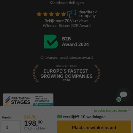
Klantbeoordelingen
Bekijk onze
7061
reviews
Winnaar Becom B2B Award
Ontvanger prestigieuze award
productopties tonen
Levertijd:
9-10 werkdagen
225,00
Aantal:
198,
00
239,58
incl. btw
© 2026 TrafficSupply. Alle rechten voorbehouden.