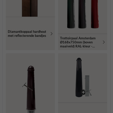
Diamantkoppaal hardhout
met reflecterende bandjes
Trottoirpaal Amsterdam
Ø168x750mm (boven
maaiveld) RAL-kleur -
exclusief wapen