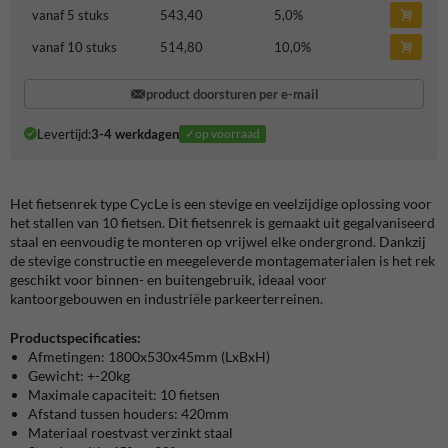
vanaf 5 stuks
543,40
5,0
%
vanaf 10 stuks
514,80
10,0
%
product doorsturen per e-mail
Levertijd:
3-4 werkdagen
✓op voorraad
Het fietsenrek type CycLe is een stevige en veelzijdige oplossing voor
het stallen van 10 fietsen. Dit fietsenrek is gemaakt uit gegalvaniseerd
staal en eenvoudig te monteren op vrijwel elke ondergrond. Dankzij
de stevige constructie en meegeleverde montagematerialen is het rek
geschikt voor binnen- en buitengebruik, ideaal voor
kantoorgebouwen en industriële parkeerterreinen.
Productspecificaties:
Afmetingen: 1800x530x45mm (LxBxH)
Gewicht: +-20kg
Maximale capaciteit: 10 fietsen
Afstand tussen houders: 420mm
Materiaal roestvast verzinkt staal