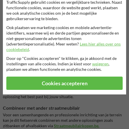
TrafficSupply gebruikt cookies en vergelijkbare technieken. Naast
Waarom kiezen voor het CycLe fietsenrek met 10 plaatsen?
functionele cookies, waardoor de website goed werkt, plaatsen
Capaciteit voor 10 fietsen
we ook analytische cookies om je de best mogelijke
Geschikt voor locaties met een hoge fietsbezetting.
gebruikerservaring te bieden.
Flexibele plaatsing (45° of 90°)
Ook plaatsen we marketing cookies en mobiele advertentie-
Aanpasbaar aan de beschikbare ruimte.
identifiers, waarmee wij en derde partijen gepersonaliseerde en
Stabiele en overzichtelijke opstelling
niet-gepersonaliseerde advertenties tonen
Fietsen staan netjes naast elkaar zonder hinder.
(advertentiepersonalisatie). Meer weten?
Lees hier alles over ons
Duurzame metalen uitvoering
cookiebeleid
.
Gegalvaniseerd staal voor langdurig gebruik.
Eenvoudige montage
Door op "Cookies accepteren" te klikken, ga je akkoord met de
Inclusief bevestigingsmiddelen voor montage op vaste
instellingen van alle cookies. Indien je kiest voor
weigeren
,
ondergrond.
plaatsen we alleen functionele en analytische cookies.
Andere fietsenrekken bekijken
Cookies accepteren
Heb je minder plaatsen nodig, of zoek je net een andere opstelling?
Bekijk dan
ons assortiment aan fietsenrekken
en ontdek welke
oplossing het best past bij jouw situatie.
Combineer met ander straatmeubilair
Voor een samenhangende en professionele inrichting van je terrein
kan je dit fietsenrek combineren met andere oplossingen zoals
zitbanken of afvalbakken via
Straatmeubilairkopen.be.