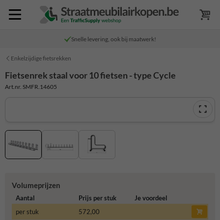
Snelle levering, ook bij maatwerk!
Enkelzijdige fietsrekken
Fietsenrek staal voor 10 fietsen - type Cycle
Art.nr. SMFR.14605
Volumeprijzen
Aantal
Prijs per stuk
Je voordeel
per stuk
572,00