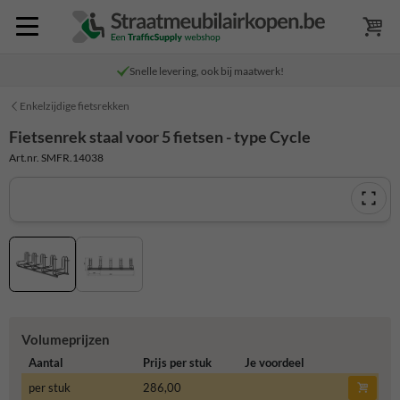
Snelle levering, ook bij maatwerk!
Enkelzijdige fietsrekken
Fietsenrek staal voor 5 fietsen - type Cycle
Art.nr. SMFR.14038
Volumeprijzen
Aantal
Prijs per stuk
Je voordeel
per stuk
286,00