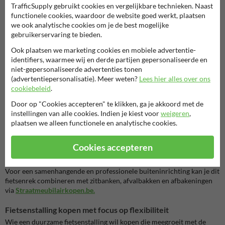
Geschikt voor alle gangbare fietsen
TrafficSupply gebruikt cookies en vergelijkbare technieken. Naast
Ook mountainbikes en fietsen met bredere banden kunnen veilig
functionele cookies, waardoor de website goed werkt, plaatsen
gestald worden.
we ook analytische cookies om je de best mogelijke
Stabiele en veilige opstelling
gebruikerservaring te bieden.
Fietsen blijven stevig staan en raken elkaar niet.
Ook plaatsen we marketing cookies en mobiele advertentie-
Eenvoudige montage
identifiers, waarmee wij en derde partijen gepersonaliseerde en
Inclusief bevestigingsmateriaal voor montage op een vaste
niet-gepersonaliseerde advertenties tonen
ondergrond.
(advertentiepersonalisatie). Meer weten?
Lees hier alles over ons
Veelzijdig inzetbaar
cookiebeleid
.
Geschikt voor zowel particulier als professioneel gebruik.
Door op "Cookies accepteren" te klikken, ga je akkoord met de
Andere fietsenrekken bekijken
instellingen van alle cookies. Indien je kiest voor
weigeren
,
Zoek je een ander formaat, een hogere capaciteit of een ander type
plaatsen we alleen functionele en analytische cookies.
opstelling? Ontdek dan
ons assortiment aan fietsenrekken
, met
oplossingen voor elke situatie.
Cookies accepteren
Combineer met ander straatmeubilair
Voor een samenhangende en professionele buiteninrichting kan je dit
fietsenrek combineren met zitbanken, afvalbakken en afbakeningen
via
Straatmeubilairkopen.be.
Fietsenstalling kopen met focus op flexibiliteit
Wie een duurzame fietsenstalling wil kopen die meegroeit met de