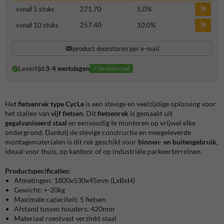
vanaf 5 stuks
271,70
5,0
%
vanaf 10 stuks
257,40
10,0
%
product doorsturen per e-mail
Levertijd:
3-4 werkdagen
✓op voorraad
Het
fietsenrek type CycLe
is een stevige en veelzijdige oplossing voor
het stallen van
vijf fietsen
. Dit
fietsenrek
is gemaakt uit
gegalvaniseerd staal
en eenvoudig te monteren op vrijwel elke
ondergrond. Dankzij de stevige constructie en meegeleverde
montagematerialen is dit rek geschikt voor
binnen- en buitengebruik
,
ideaal voor thuis, op kantoor of op industriële parkeerterreinen.
Productspecificaties:
Afmetingen: 1800x530x45mm (LxBxH)
Gewicht: +-20kg
Maximale capaciteit: 5 fietsen
Afstand tussen houders: 420mm
Materiaal roestvast verzinkt staal