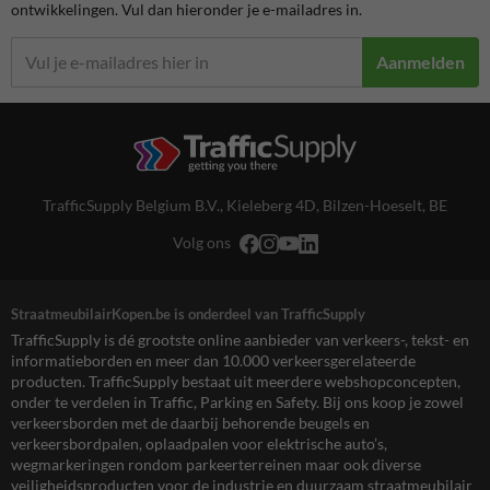
ontwikkelingen. Vul dan hieronder je e-mailadres in.
Aanmelden
TrafficSupply Belgium B.V.,
Kieleberg 4D
,
Bilzen-Hoeselt, BE
Volg ons
StraatmeubilairKopen.be is onderdeel van TrafficSupply
TrafficSupply is dé grootste online aanbieder van verkeers-, tekst- en
informatieborden en meer dan 10.000 verkeersgerelateerde
producten. TrafficSupply bestaat uit meerdere webshopconcepten,
onder te verdelen in Traffic, Parking en Safety. Bij ons koop je zowel
verkeersborden met de daarbij behorende beugels en
verkeersbordpalen, oplaadpalen voor elektrische auto’s,
wegmarkeringen rondom parkeerterreinen maar ook diverse
veiligheidsproducten voor de industrie en duurzaam straatmeubilair