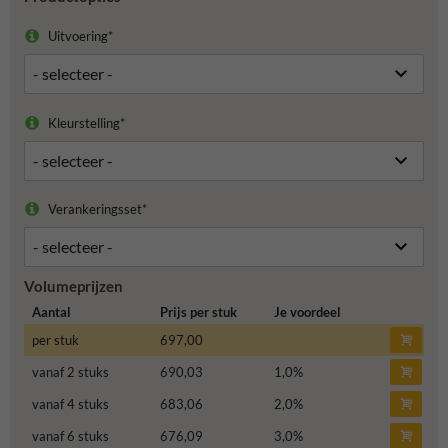
Uitvoering*
Kleurstelling*
Verankeringsset*
Volumeprijzen
Aantal
Prijs per stuk
Je voordeel
per stuk
697,00
vanaf 2 stuks
690,03
1,0
%
vanaf 4 stuks
683,06
2,0
%
vanaf 6 stuks
676,09
3,0
%