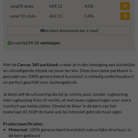
vanaf 8 stuks
669,12
4,0
%
vanaf 10 stuks
662,15
5,0
%
product doorsturen per e-mail
Levertijd:
14-15 werkdagen
Met de
Canvas 360 parkbank
creëer je in één beweging een duidelijke
en uitnodigende zitplek op jouw terrein. Deze duurzame parkbank is
gemaakt van 100% gerecycleerd kunststof, is volledig onderhoudsvrij
en perfect geschikt voor buitengebruik.
Je kiest zelf de uitvoering die bij je ruimte past: zonder rugleuning,
met rugleuning links of rechts, of met twee rugleuningen voor extra
comfort aan beide zijden. Omdat de kleur in de kern van het
materiaal zit, blijft de bank ook bij intensief gebruik mooi ogen.
Productspecificaties:
Materiaal:
100% gerecycleerd kunststof, natuurlijke structuur, in
de kern gekleurd