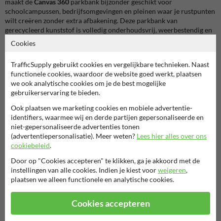
maakt de
Canvas 360
parkbank bijzonder geschikt voor
schoolcampussen, bedrijfsomgevingen en pleinen waar je rustpunten
wilt creëren zonder extra afbakening. Deze parkbank van
gerecycleerd kunststof is volledig onderhoudsvrij, weerbestendig en
geschikt voor intensief gebruik. Daardoor is ze ideaal als kunststof
Cookies
zitbank voor buiten op drukbezochte locaties.
TrafficSupply gebruikt cookies en vergelijkbare technieken. Naast
Welke uitvoering kies je het best?
functionele cookies, waardoor de website goed werkt, plaatsen
we ook analytische cookies om je de best mogelijke
De vorm blijft dezelfde, maar de gekozen uitvoering bepaalt vooral
gebruikerservaring te bieden.
hoe mensen de bank gebruiken.
Zonder rugleuning
Ook plaatsen we marketing cookies en mobiele advertentie-
Ideaal langs wandelroutes en doorstroomzones. Je kan langs beide
identifiers, waarmee wij en derde partijen gepersonaliseerde en
kanten zitten en de bank blijft open ogen in de ruimte.
niet-gepersonaliseerde advertenties tonen
Met rugleuning links of rechts
(advertentiepersonalisatie). Meer weten?
Lees hier alles over ons
Handig als je de zitrichting wilt sturen, bijvoorbeeld naar een
cookiebeleid
.
speelzone, groenzone of ingang.
Door op "Cookies accepteren" te klikken, ga je akkoord met de
Met twee rugleuningen
instellingen van alle cookies. Indien je kiest voor
weigeren
,
Interessant op plekken waar comfort belangrijk is en waar je echt
plaatsen we alleen functionele en analytische cookies.
een ontmoetings- of praatplek wilt creëren.
Wil je snel vergelijken met andere modellen en opstellingen? Bekijk
Cookies accepteren
dan zeker
onze keuzehulp
!