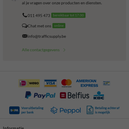
al je vragen over onze producten en diensten.
011 495 473
bereikbaar tot 17.00
Chat met ons
online
info@trafficsupply.be
Alle contactgegevens
Vooruitbetaling
Betaling achteraf
per bank
is mogelijk
Informatie