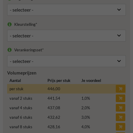
Kleurstelling*
Verankeringsset*
Volumeprijzen
Aantal
Prijs per stuk
Je voordeel
per stuk
446,00
vanaf 2 stuks
441,54
1,0
%
vanaf 4 stuks
437,08
2,0
%
vanaf 6 stuks
432,62
3,0
%
vanaf 8 stuks
428,16
4,0
%