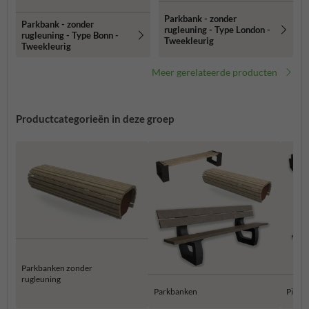
Parkbank - zonder
Parkbank - zonder
rugleuning - Type London -
rugleuning - Type Bonn -
Tweekleurig
Tweekleurig
Meer gerelateerde producten
Productcategorieën in deze groep
Parkbanken zonder
rugleuning
Parkbanken
Pickni