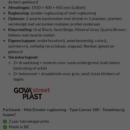
de kern gekleurd
Afmetingen:
1920 × 400 × 450 mm (LxBxH)
Rugleuning:
zonder rugleuning of met rugleuning
Opbouw:
2 zwarte bankvoeten met zitvlak in 3 planken, planken
verstevigd met verzonken metalen profiel onderaan
Kleurstelling:
Ural Black, Sand Beige, Mineral Grey, Quartz Brown,
telkens met zwarte voeten
Eigenschappen:
onderhoudsvrij, weerbestendig, rotvrij,
splintervrij, volledig recyclebaar, slagvast, flexibel, getest en
gekeurd
Verankeringsset
:
2× draadstang + moeren voor vaste ondergrond zoals beton,
bestrating of asfalt
2× betonvoet + draadeinde voor gras, zand, losse klinkers of
tegels
Parkbank - Met/Zonder rugleuning - Type Canvas 180 - Tweekleurig
kopen?
2 jaar fabrieksgarantie
Made in BE