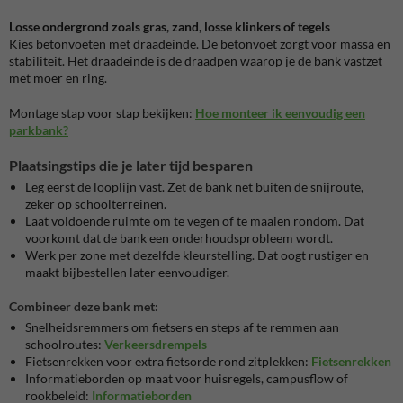
Losse ondergrond zoals gras, zand, losse klinkers of tegels
Kies betonvoeten met draadeinde. De betonvoet zorgt voor massa en
stabiliteit. Het draadeinde is de draadpen waarop je de bank vastzet
met moer en ring.
Montage stap voor stap bekijken:
Hoe monteer ik eenvoudig een
parkbank?
Plaatsingstips die je later tijd besparen
Leg eerst de looplijn vast. Zet de bank net buiten de snijroute,
zeker op schoolterreinen.
Laat voldoende ruimte om te vegen of te maaien rondom. Dat
voorkomt dat de bank een onderhoudsprobleem wordt.
Werk per zone met dezelfde kleurstelling. Dat oogt rustiger en
maakt bijbestellen later eenvoudiger.
Combineer deze bank met:
Snelheidsremmers om fietsers en steps af te remmen aan
schoolroutes:
Verkeersdrempels
Fietsenrekken voor extra fietsorde rond zitplekken:
Fietsenrekken
Informatieborden op maat voor huisregels, campusflow of
rookbeleid:
Informatieborden