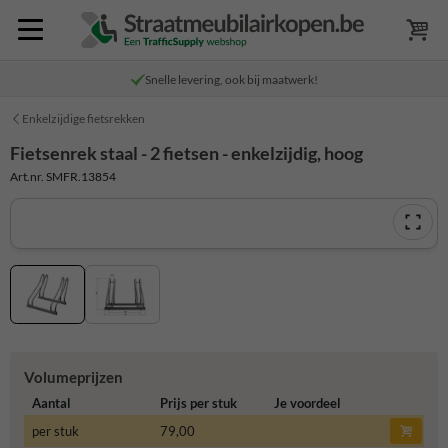
Snelle levering, ook bij maatwerk!
Enkelzijdige fietsrekken
Fietsenrek staal - 2 fietsen - enkelzijdig, hoog
Art.nr. SMFR.13854
Volumeprijzen
Aantal
Prijs per stuk
Je voordeel
per stuk
79,00