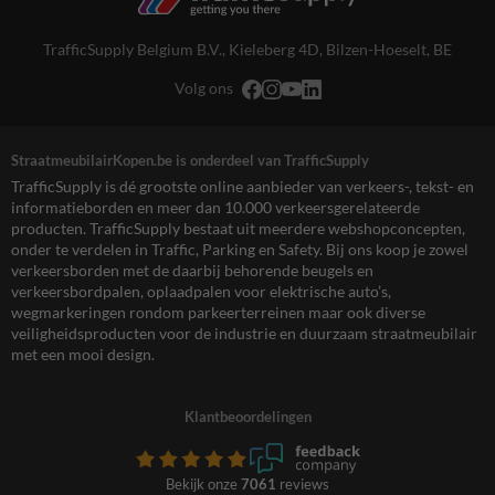
TrafficSupply Belgium B.V.,
Kieleberg 4D
,
Bilzen-Hoeselt, BE
Volg ons
StraatmeubilairKopen.be is onderdeel van TrafficSupply
TrafficSupply is dé grootste online aanbieder van verkeers-, tekst- en
informatieborden en meer dan 10.000 verkeersgerelateerde
producten. TrafficSupply bestaat uit meerdere webshopconcepten,
onder te verdelen in Traffic, Parking en Safety. Bij ons koop je zowel
verkeersborden met de daarbij behorende beugels en
verkeersbordpalen, oplaadpalen voor elektrische auto’s,
wegmarkeringen rondom parkeerterreinen maar ook diverse
veiligheidsproducten voor de industrie en duurzaam straatmeubilair
met een mooi design.
Klantbeoordelingen
Bekijk onze
7061
reviews