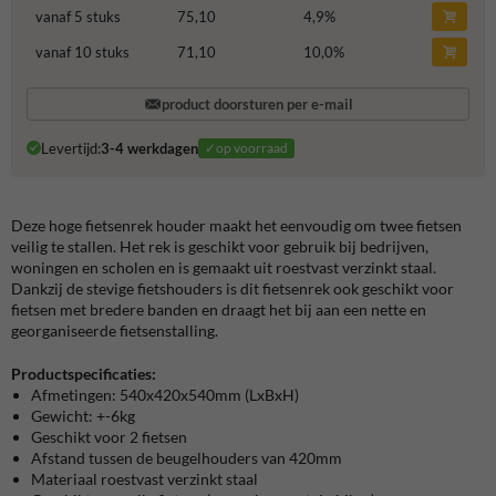
vanaf 5 stuks
75,10
4,9
%
vanaf 10 stuks
71,10
10,0
%
product doorsturen per e-mail
Levertijd:
3-4 werkdagen
✓op voorraad
Deze hoge fietsenrek houder maakt het eenvoudig om twee fietsen
veilig te stallen. Het rek is geschikt voor gebruik bij bedrijven,
woningen en scholen en is gemaakt uit roestvast verzinkt staal.
Dankzij de stevige fietshouders is dit fietsenrek ook geschikt voor
fietsen met bredere banden en draagt het bij aan een nette en
georganiseerde fietsenstalling.
Productspecificaties:
Afmetingen: 540x420x540mm (LxBxH)
Gewicht: +-6kg
Geschikt voor 2 fietsen
Afstand tussen de beugelhouders van 420mm
Materiaal roestvast verzinkt staal