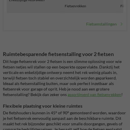
Fietsenrekken
Fiets
Fietsenstallingen
Ruimtebesparende fietsenstalling voor 2 fietsen
Dit hoge fietsenrek voor 2 fietsen is een slimme oplossing voor wie
fietsen netjes wil stallen op een beperkte oppervlakte. Dankzij het
verticale en enkelzijdige ontwerp neemt het rek weinig plaats in,
terwijl fietsen toch stabiel en overzichtelijk worden geparkeerd.
Ideaal als fietsenstalling buiten, maar ook perfect inzetbaar als
fietsenrek voor garage of oprit. Heb je nood aan een grotere
fietsenstalling? Bekijk dan zeker ons
assortiment van fietsenrekken
!
Flexibele plaatsing voor kleine ruimtes
De fietshouders kunnen in 45° of 90° gemonteerd worden, waardoor
je het fietsenrek eenvoudig aanpast aan de beschikbare ruimte. Dit
maakt het rek bijzonder geschikt voor smalle doorgangen, gevels of
compacte bedrijfsterreinen. Je bepaalt zelf hoe de fietsen geplaatst