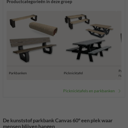
Productcategorieën in deze groep
Parkb
Parkbanken
Picknicktafel
rugle
Picknicktafels en parkbanken
De kunststof parkbank Canvas 60° een plek waar
mensen blijven hangen