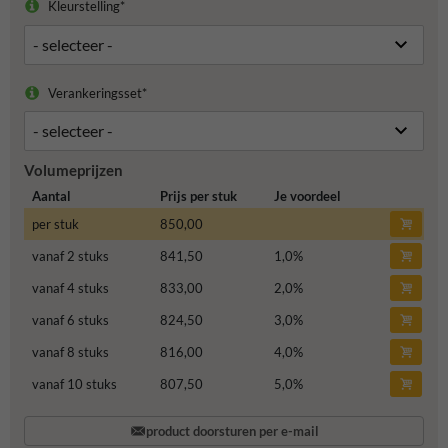
Kleurstelling*
Verankeringsset*
Volumeprijzen
Aantal
Prijs per stuk
Je voordeel
per stuk
850,00
vanaf 2 stuks
841,50
1,0
%
vanaf 4 stuks
833,00
2,0
%
vanaf 6 stuks
824,50
3,0
%
vanaf 8 stuks
816,00
4,0
%
vanaf 10 stuks
807,50
5,0
%
product doorsturen per e-mail