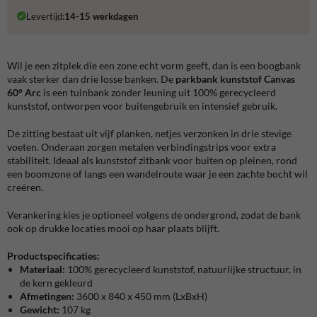
Levertijd:
14-15 werkdagen
Wil je een zitplek die een zone echt vorm geeft, dan is een boogbank
vaak sterker dan drie losse banken. De
parkbank kunststof Canvas
60° Arc
is een
tuinbank zonder leuning uit 100% gerecycleerd
kunststof, ontworpen voor buitengebruik en intensief gebruik.
De zitting bestaat uit vijf planken, netjes verzonken in drie stevige
voeten. Onderaan zorgen metalen verbindingstrips voor extra
stabiliteit. Ideaal als kunststof zitbank voor buiten op pleinen, rond
een boomzone of langs een wandelroute waar je een zachte bocht wil
creëren.
Verankering kies je optioneel volgens de ondergrond, zodat de bank
ook op drukke locaties mooi op haar plaats blijft.
Productspecificaties:
Materiaal:
100% gerecycleerd kunststof, natuurlijke structuur, in
de kern gekleurd
Afmetingen:
3600 x 840 x 450 mm (LxBxH)
Gewicht:
107 kg