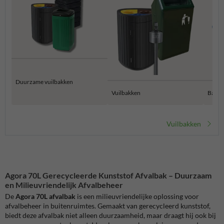
Duurzame vuilbakken
Vuilbakken
Bamme
Vuilbakken
Agora 70L Gerecycleerde Kunststof Afvalbak – Duurzaam
en Milieuvriendelijk Afvalbeheer
De
Agora 70L afvalbak
is een milieuvriendelijke oplossing voor
afvalbeheer in buitenruimtes. Gemaakt van gerecycleerd kunststof,
biedt deze afvalbak niet alleen duurzaamheid, maar draagt hij ook bij