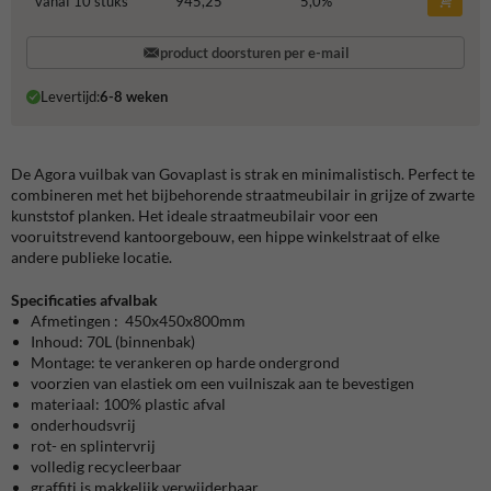
vanaf 10 stuks
945,25
5,0
%
product doorsturen per e-mail
Levertijd:
6-8 weken
De Agora vuilbak van Govaplast is strak en minimalistisch. Perfect te
combineren met het bijbehorende straatmeubilair in grijze of zwarte
kunststof planken. Het ideale straatmeubilair voor een
vooruitstrevend kantoorgebouw, een hippe winkelstraat of elke
andere publieke locatie.
Specificaties afvalbak
Afmetingen
: 450x450x800mm
Inhoud: 70L (binnenbak)
Montage: te verankeren op harde ondergrond
voorzien van elastiek om een vuilniszak aan te bevestigen
materiaal: 100% plastic afval
onderhoudsvrij
rot- en splintervrij
volledig recycleerbaar
graffiti is makkelijk verwijderbaar