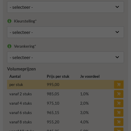
Kleurstelling*
Verankering*
Volumeprijzen
Aantal
Prijs per stuk
Je voordeel
per stuk
995,00
vanaf 2 stuks
985,05
1,0
%
vanaf 4 stuks
975,10
2,0
%
vanaf 6 stuks
965,15
3,0
%
vanaf 8 stuks
955,20
4,0
%