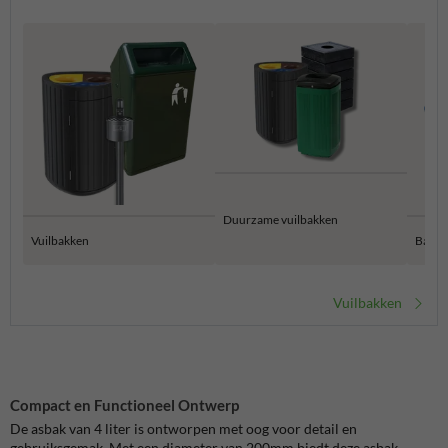
Duurzame vuilbakken
Vuilbakken
Bamme
Vuilbakken
Compact en Functioneel Ontwerp
De asbak van 4 liter is ontworpen met oog voor detail en
gebruiksgemak. Met een diameter van 200mm biedt deze asbak