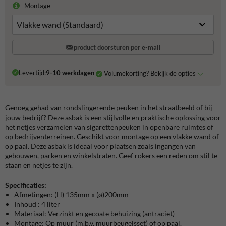
Montage
product doorsturen per e-mail
Levertijd:
9-10 werkdagen
Volumekorting? Bekijk de opties
Genoeg gehad van rondslingerende peuken in het straatbeeld of bij
jouw bedrijf? Deze asbak is een stijlvolle en praktische oplossing voor
het netjes verzamelen van sigarettenpeuken in openbare ruimtes of
op bedrijventerreinen. Geschikt voor montage op een vlakke wand of
op paal. Deze asbak is ideaal voor plaatsen zoals ingangen van
gebouwen, parken en winkelstraten. Geef rokers een reden om stil te
staan en netjes te zijn.
Specificaties:
Afmetingen: (H) 135mm x (
ø)200mm
Inhoud : 4 liter
Materiaal: Verzinkt en gecoate behuizing (antraciet)
Montage: Op muur (m.b.v. muurbeugelsset) of op paal.