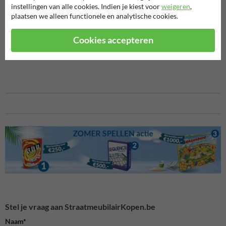
instellingen van alle cookies. Indien je kiest voor
weigeren
,
Het onderhoud van deze asbak is eenvoudig en efficiënt. Dankzij de
plaatsen we alleen functionele en analytische cookies.
ruime inhoud van 4 liter hoef je hem minder vaak te legen, en het
verwijderen van de inhoud verloopt snel en hygiënisch. Dit draagt bij
Cookies accepteren
aan een schone en nette omgeving, vrij van rondslingerende
sigarettenpeuken.
Stel je vraag aan StraatmeubilairKopen.be
Naam*