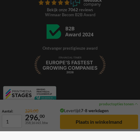
Bekijk onze
7062
reviews
Winnaar Becom B2B Award
Ontvanger prestigieuze award
productopties tonen
Levertijd:
7-8 werkdagen
325,00
Aantal:
296,
00
358,16
incl. btw
© 2026 TrafficSupply. Alle rechten voorbehouden.