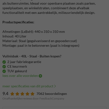
als buitenruimtes. Ideaal voor openbare plaatsen zoals parken,
speelplaatsen, en winkelstraten, combineert deze afvalbak
functionaliteit met een aantrekkelijk, milieuvriendelijk design.
Productspecificaties:
Afmetingen (LxBxH):
440 x 310 x 310 mm
Inhoud: 40 Liter
Materiaal: Staal (gegalvaniseerd en gepoedercoat)
Montage: paal in te betonneren (paal is inbegrepen)
Vuilnisbak - 40L - Staal - Buiten kopen?
2 jaar fabrieksgarantie
CE keurmerk
TUV gekeurd
lees over alle voordelen
meer specificaties van dit product
9.4
7062 beoordelingen
Onafhankelijke reviews door FeedbackCompany