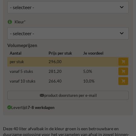
Kleur*
Volumeprijzen
Aantal
Prijs per stuk
Je voordeel
per stuk
296,00
vanaf 5 stuks
281,20
5,0
%
vanaf 10 stuks
266,40
10,0
%
product doorsturen per e-mail
Levertijd:
7-8 werkdagen
Deze 40 liter afvalbak in de kleur groen is een betrouwbare en
duurzame oplossing voor het verzamelen van afval in zowel binnen-