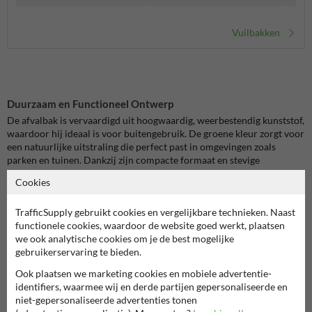
Vuilbakken
Duurzaam en Functioneel Ontwerp
De afvalbak is vervaardigd uit hoogwaardig, weerbestendig kunststof,
waardoor hij ideaal is voor buitengebruik. De groene kleur zorgt voor
een natuurlijke uitstraling die perfect past in omgevingen zoals
parken en tuinen. Dankzij zijn compacte formaat en stevige
constructie is deze afvalbak zowel praktisch als duurzaam.
Cookies
Eenvoudig in Gebruik
TrafficSupply gebruikt cookies en vergelijkbare technieken. Naast
Met een inhoud van 40 liter biedt deze afvalbak voldoende capaciteit
functionele cookies, waardoor de website goed werkt, plaatsen
om afval efficiënt te verzamelen zonder dat hij vaak geleegd hoeft te
we ook analytische cookies om je de best mogelijke
worden. De brede opening maakt het eenvoudig om afval te
gebruikerservaring te bieden.
deponeren, terwijl het stevige ontwerp ervoor zorgt dat de afvalbak
bestand is tegen dagelijks gebruik en vandalisme.
Ook plaatsen we marketing cookies en mobiele advertentie-
identifiers, waarmee wij en derde partijen gepersonaliseerde en
Onderhoudsvriendelijk
niet-gepersonaliseerde advertenties tonen