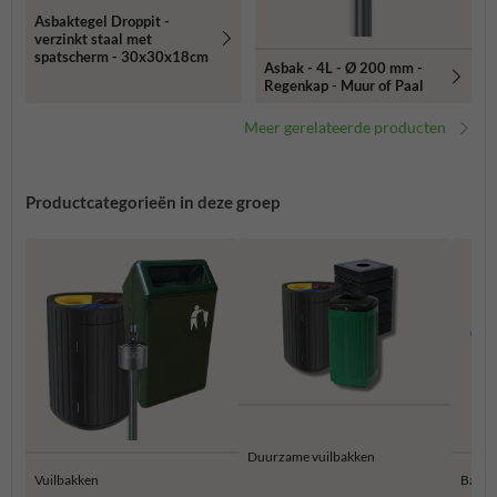
Asbaktegel Droppit -
verzinkt staal met
spatscherm - 30x30x18cm
Asbak - 4L - Ø 200 mm -
Regenkap - Muur of Paal
Meer gerelateerde producten
Productcategorieën in deze groep
Duurzame vuilbakken
Vuilbakken
Bamme