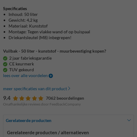
Specificaties
Inhoud: 50 liter
Gewicht: 4,2 kg
Materiaal: Kunststof
Montage: Tegen vlakke wand of op buispaal
Driekantsleutel (M8) inbegrepen!
Vuilbak - 50 liter - kunststof - muurbevestiging kopen?
2 jaar fabrieksgarantie
CE keurmerk
TUV gekeurd
lees over alle voordelen
meer specificaties van dit product
9.4
7062 beoordelingen
Onafhankelijke reviews door FeedbackCompany
Gerelateerde producten
Gerelateerde producten / alternatieven