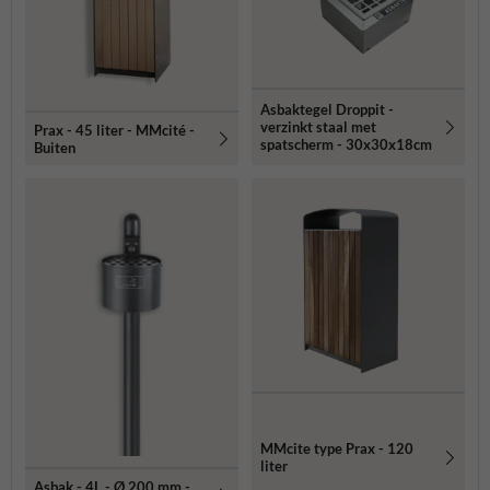
Asbaktegel Droppit -
verzinkt staal met
Prax - 45 liter - MMcité -
spatscherm - 30x30x18cm
Buiten
MMcite type Prax - 120
liter
Asbak - 4L - Ø 200 mm -