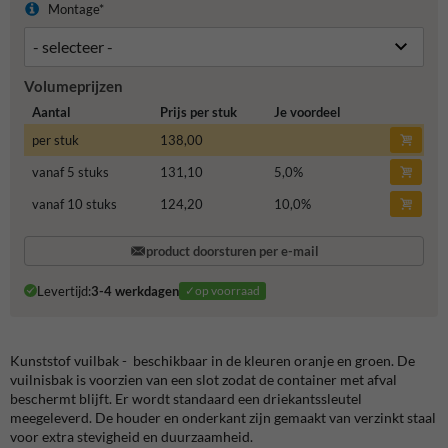
Montage*
Volumeprijzen
Aantal
Prijs per stuk
Je voordeel
per stuk
138,00
vanaf 5 stuks
131,10
5,0
%
vanaf 10 stuks
124,20
10,0
%
product doorsturen per e-mail
Levertijd:
3-4 werkdagen
✓op voorraad
Kunststof vuilbak - beschikbaar in de kleuren oranje en groen. De
vuilnisbak is voorzien van een slot zodat de container met afval
beschermt blijft. Er wordt standaard een driekantssleutel
meegeleverd. De houder en onderkant zijn gemaakt van verzinkt staal
voor extra stevigheid en duurzaamheid.