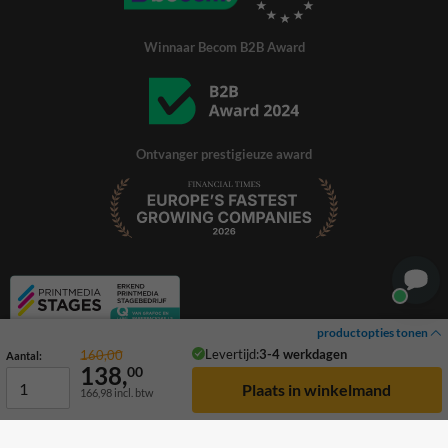
Winnaar Becom B2B Award
Ontvanger prestigieuze award
productopties tonen
Levertijd:
3-4 werkdagen
160,00
Aantal:
138,
00
166,98
incl. btw
© 2026 TrafficSupply. Alle rechten voorbehouden.